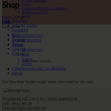
Synoter Magasin
Shop
Sygrej
Indlægsmaterialer og vlieseline
Second hand stof
Bøger
Hjem
»
Shop
Sykurser
Filter
Synoter Studio
Kategorier
Foredrag
Blog
Second hand stof
Syguide
Synoter Magasin
Om os
Sygrej
Log Ind
Linealer mm
0,00
kr.
Nåle
Sakse
Ingen varer i kurven.
Andet
Indlægsmaterialer og vlieseline
Bøger
Der blev ikke fundet nogle varer, der matcher dit valg.
REGINEHØJVEJ 29 3.TH, / 8200 AARHUS N
CVR: 28 62 85 28
KONTAKT@SYNOTER.DK