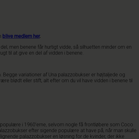
an
blive medlem her
.
el, men benene får hurtigt vidde, så silhuetten minder om en
t til at give en del af vidden i benene.
 Begge variationer af Una palazzobukser er højtaljede og
 blødt eller stift, alt efter om du vil have vidden i benene til
or populære i 1960’erne, selvom nogle få frontløbere som Coco
alazzobukser efter sigende populære at have på, når man skulle
ignende palazzobukser en løsning for de kvinder, der ikke