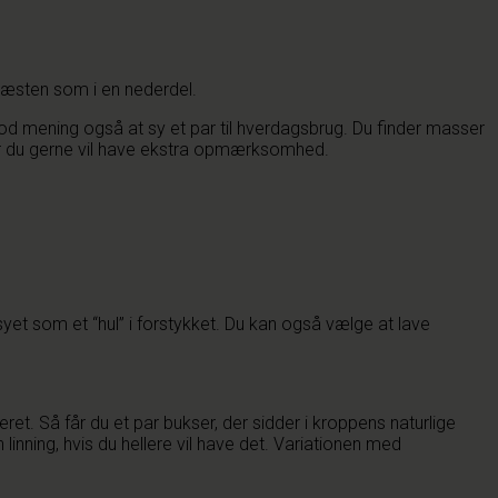
, næsten som i en nederdel.
 god mening også at sy et par til hverdagsbrug. Du finder masser
 når du gerne vil have ekstra opmærksomhed.
et som et “hul” i forstykket. Du kan også vælge at lave
teret. Så får du et par bukser, der sidder i kroppens naturlige
nning, hvis du hellere vil have det. Variationen med