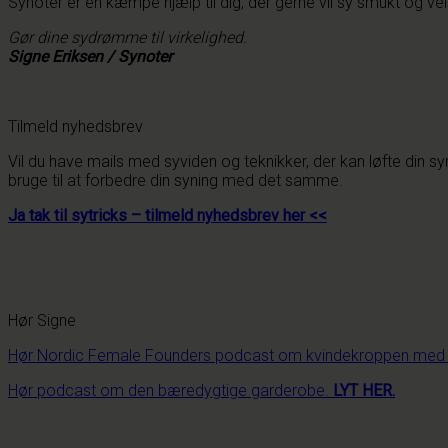
Synoter er en kæmpe hjælp til dig, der gerne vil sy smukt og velsi
Gør dine sydrømme til virkelighed.
Signe Eriksen / Synoter
Tilmeld nyhedsbrev
Vil du have mails med syviden og teknikker, der kan løfte din syn
bruge til at forbedre din syning med det samme.
Ja tak til sytricks – tilmeld nyhedsbrev her <<
Hør Signe
Hør Nordic Female Founders podcast om kvindekroppen med Si
Hør podcast om den bæredygtige garderobe.
LYT HER.