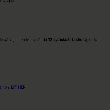
n syrejse.
e på vej. I den første får du
12 sytricks til bedre tøj
, du kan
shion.
LYT HER