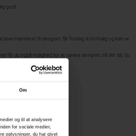
dig godt.
ave mønsteret til designet, får forslag til stofvalg og kan se
e får du også mulighed for at variere designet, så det tøj, du
Om
 medier og til at analysere
nden for sociale medier,
e oplysninger, du har givet