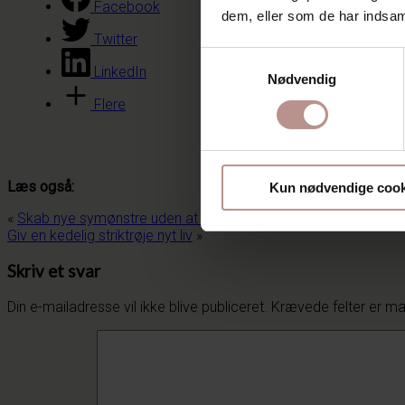
Facebook
dem, eller som de har indsaml
Twitter
Samtykkevalg
LinkedIn
Nødvendig
Flere
Læs også:
Kun nødvendige cook
«
Skab nye symønstre uden at starte forfra hver gang
Giv en kedelig striktrøje nyt liv
»
Skriv et svar
Din e-mailadresse vil ikke blive publiceret.
Krævede felter er m