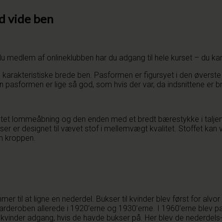
d vide ben
 du medlem af onlineklubben har du adgang til hele kurset – du k
rakteristiske brede ben. Pasformen er figursyet i den øverste d
pasformen er lige så god, som hvis der var, da indsnittene er brug
tet lommeåbning og den enden med et bredt bærestykke i taljen.
 er designet til vævet stof i mellemvægt kvalitet. Stoffet kan være
m kroppen.
 til at ligne en nederdel. Bukser til kvinder blev først for alv
garderoben allerede i 1920’erne og 1930’erne. I 1960’erne blev p
vinder adgang, hvis de havde bukser på. Her blev de nederdels-l