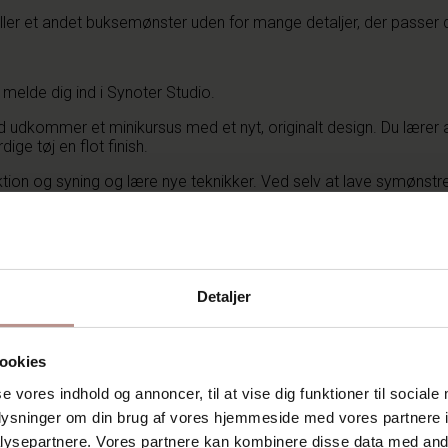
eller et andet buksemønster uden for mange detaljer, der passer 
melde dig ind i Synoter Studio.
dkommer et minikursus med et nyt, originalt design. Du lærer at l
ige tøj en flot finish.
ion og syning og lære nye teknikker. Ved selv at lave symønstren
Detaljer
ookies
se vores indhold og annoncer, til at vise dig funktioner til sociale
oplysninger om din brug af vores hjemmeside med vores partnere i
ysepartnere. Vores partnere kan kombinere disse data med andr