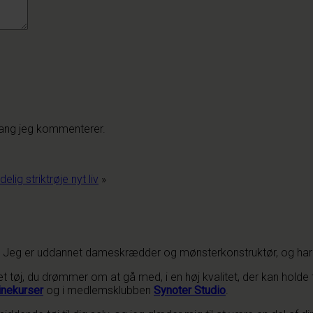
gang jeg kommenterer.
elig striktrøje nyt liv
»
ter. Jeg er uddannet dameskrædder og mønsterkonstruktør, og har
 tøj, du drømmer om at gå med, i en høj kvalitet, der kan holde t
inekurser
og i medlemsklubben
Synoter Studio
.