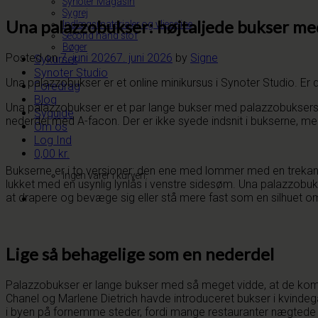
Synoter Magasin
Sygrej
Una palazzobukser: højtaljede bukser me
Indlægsmaterialer og vlieseline
Second hand stof
Bøger
Posted on
7. juni 2026
7. juni 2026
by
Signe
Sykurser
Synoter Studio
Una palazzobukser er et online minikursus i Synoter Studio. Er
Foredrag
Blog
Una palazzobukser er et par lange bukser med palazzobuksers ka
Syguide
nederdel med A-facon. Der er ikke syede indsnit i bukserne, men 
Om os
Log Ind
0,00
kr.
Bukserne er i to versioner: den ene med lommer med en trekan
Ingen varer i kurven.
lukket med en usynlig lynlås i venstre sidesøm. Una palazzobukser
at drapere og bevæge sig eller stå mere fast som en silhuet o
Lige så behagelige som en nederdel
Palazzobukser er lange bukser med så meget vidde, at de kommer
Chanel og Marlene Dietrich havde introduceret bukser i kvinde
i byen på fornemme steder, fordi mange restauranter nægtede k