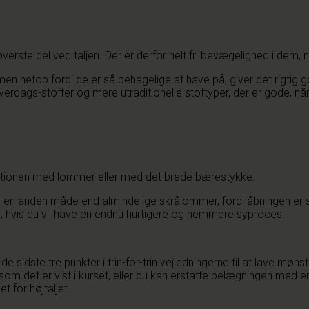
 øverste del ved taljen. Der er derfor helt fri bevægelighed i dem
, men netop fordi de er så behagelige at have på, giver det rigtig
å hverdags-stoffer og mere utraditionelle stoftyper, der er gode,
ationen med lommer eller med det brede bærestykke.
en anden måde end almindelige skrålommer, fordi åbningen er sy
, hvis du vil have en endnu hurtigere og nemmere syproces.
e sidste tre punkter i trin-for-trin vejledningerne til at lave møns
et er vist i kurset, eller du kan erstatte belægningen med en li
t for højtaljet.