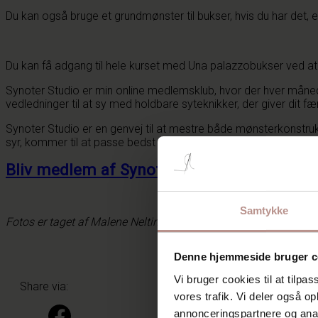
Du kan også bruge et grundmønster til bukser, hvis du har det, 
Du kan få adgang til hele kurset med Una palazzobukser ved at 
Synoter Studio er min online medlemsklub, hvor der hver måned u
vedledninger til at sy med holdbare syteknikker, der giver dit færd
Synoter Studio er en genvej til at mestre både mønsterkonstrukt
syr, kommer til at passe bedst muligt til dine behov og din stil.
Bliv medlem af Synoter Studio her.
Samtykke
Fotos er taget af Malene Nelting.
Denne hjemmeside bruger c
Vi bruger cookies til at tilpas
Share via:
vores trafik. Vi deler også 
annonceringspartnere og anal