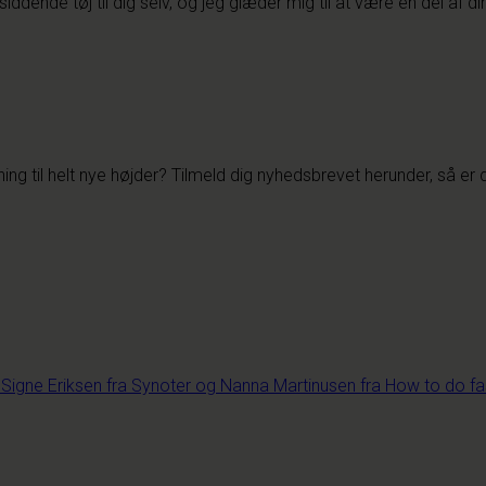
ddende tøj til dig selv, og jeg glæder mig til at være en del af di
ing til helt nye højder? Tilmeld dig nyhedsbrevet herunder, så er d
gne Eriksen fra Synoter og Nanna Martinusen fra How to do fa