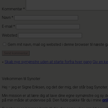
Kommentar
*
Navn
*
E-mail
*
Websted
Gem mit navn, mail og websted i denne browser til næste 
«
Skab nye symønstre uden at starte forfra hver gang
Giv en ked
Velkommen til Synoter
Hej – jeg er Signe Eriksen, og det der mig, der står bag Syno
Min mission er at lære dig at lave dine egne symønstre og sy det
på min måde at undervise på. Den fulde pakke får du i mine
onl