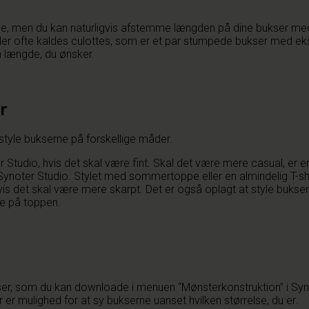
e hæle, men du kan naturligvis afstemme længden på dine bukser
, der ofte kaldes culottes, som er et par stumpede bukser med ek
en længde, du ønsker.
r
style bukserne på forskellige måder.
Studio, hvis det skal være fint. Skal det være mere casual, er en
 Synoter Studio. Stylet med sommertoppe eller en almindelig T-shir
 hvis det skal være mere skarpt. Det er også oplagt at style buks
de på toppen.
ser, som du kan downloade i menuen “Mønsterkonstruktion” i Syn
er er mulighed for at sy bukserne uanset hvilken størrelse, du er.