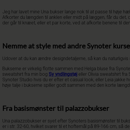
Jeg har lavet mine Una bukser lange nok til at passe til høj
Afkorter du længden til anklen eller midt på læggen, får du det
der går til knæet, eller et par korte, ved at afkorte benene til d
Nemme at style med andre Synoter kurse
Udover at du kan ændre designdetaljerne, så kan du naturligvis 
Bukserne er virkelig flotte sammen med Helga bluse fra Synoter 
sweatshirt fra min bog
Sy yndlingstøj
eller Olivia sweatshirt fra
Synoter Studio hvis du er efter et casual look, eller Leia jakke
høje talje i bukserne spiller godt sammen med den korte læng
Fra basismønster til palazzobukser
Una palazzobukser er syet efter Synoters basismønster til buk
er i str. 32-60, hvilket svarer til et hoftemål på 89-166 cm, så d