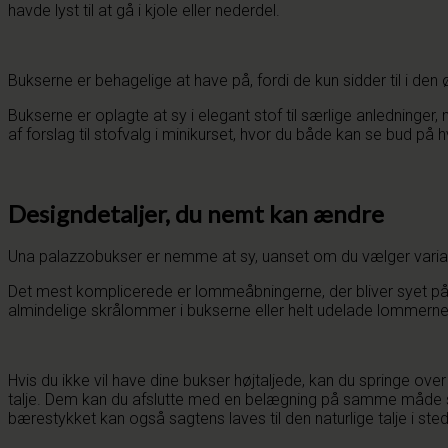
havde lyst til at gå i kjole eller nederdel.
Bukserne er behagelige at have på, fordi de kun sidder til i den
Bukserne er oplagte at sy i elegant stof til særlige anledninger
af forslag til stofvalg i minikurset, hvor du både kan se bud p
Designdetaljer, du nemt kan ændre
Una palazzobukser er nemme at sy, uanset om du vælger vari
Det mest komplicerede er lommeåbningerne, der bliver syet på 
almindelige skrålommer i bukserne eller helt udelade lommerne
Hvis du ikke vil have dine bukser højtaljede, kan du springe over d
talje. Dem kan du afslutte med en belægning på samme måde som d
bærestykket kan også sagtens laves til den naturlige talje i stede