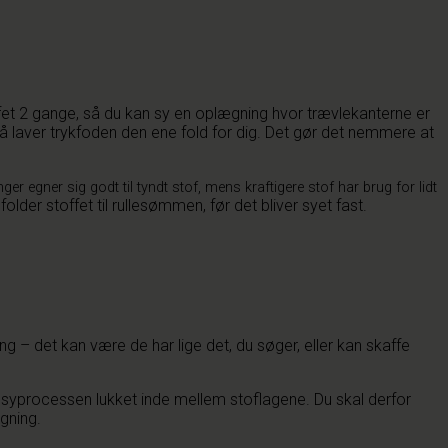
ffet 2 gange, så du kan sy en oplægning hvor trævlekanterne er
så laver trykfoden den ene fold for dig. Det gør det nemmere at
r egner sig godt til tyndt stof, mens kraftigere stof har brug for lidt
 folder stoffet til rullesømmen, før det bliver syet fast.
ng – det kan være de har lige det, du søger, eller kan skaffe
 i syprocessen lukket inde mellem stoflagene. Du skal derfor
gning.