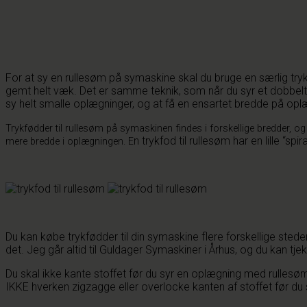
For at sy en rullesøm på symaskine skal du bruge en særlig tryk
gemt helt væk. Det er samme teknik, som når du syr et dobbelt 
sy helt smalle oplægninger, og at få en ensartet bredde på opl
Trykfødder til rullesøm på symaskinen findes i forskellige bredder, og
n trykfod til rullesøm har en lille “sp
mere bredde i oplægningen. E
Du kan købe trykfødder til din symaskine flere forskellige stede
det. Jeg går altid til Guldager Symaskiner i Århus, og du kan tj
Du skal ikke kante stoffet før du syr en oplægning med rulle
IKKE hverken zigzagge eller overlocke kanten af stoffet før du