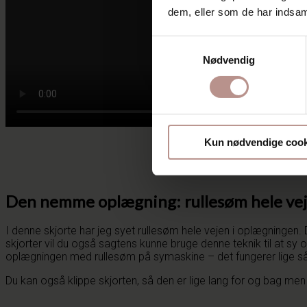
dem, eller som de har indsaml
Samtykkevalg
Nødvendig
Kun nødvendige cook
Den nemme oplægning: rullesøm hele ve
I denne skjorte har jeg syet rullesøm hele vejen i oplægningen.
skjorter vil du også sagtens kunne bruge denne teknik til at sy
oplægningen med rullesøm på symaskine – det fungerer lige så fin
Du kan også klippe skjorten, så den er lige lang for og bag men