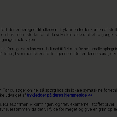
fod, der er beregnet til rullesøm. Trykfoden folder kanten af sto
ombuk, men i stedet for at du selv skal folde stoffet to gange, 
ægningen hele vejen.
 den færdige søm kan være helt ned til 3-4 mm. De helt smalle oplægninge
iral” foran, hvor man fører stoffet igennem. Det er denne spiral, der
r. Før du søger online, så spørg hos din lokale symaskine forretni
ekke udvalget af
trykfødder på deres hjemmeside <<
søm. Rullesømmen
er
kantningen, og trævlekanterne i stoffet bliver
 syr rullesømmen, da det vil fylde for meget og give en grim oplæ