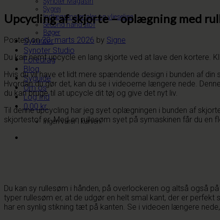
Synoter Magasin
Sygrej
Upcycling af skjorte – oplægning med ru
Indlægsmaterialer og vlieseline
Second hand stof
Bøger
Posted on
20. marts 2026
by
Signe
Sykurser
Synoter Studio
Du kan nemt upcycle en lang skjorte ved at lave den kortere. Klip
Foredrag
Blog
Hvis du vil have et lidt mere spændende design i bunden af din sk
Syguide
Hvordan du gør det, kan du se i videoerne længere nede. Denne 
Om os
du kan bruge til at upcycle dit tøj og give det nyt liv.
Log Ind
0,00
kr.
Til denne upcycling har jeg syet oplægningen i bunden af skjort
skjortestof er. Med en rullesøm syet på symaskinen får du en flot 
Ingen varer i kurven.
Du kan sy rullesøm i hånden, på overlockeren og altså også på e
typer rullesøm er, at de udgør en helt smal kant, der er perfekt
har en synlig stikning tæt på kanten. Se i videoen længere ned