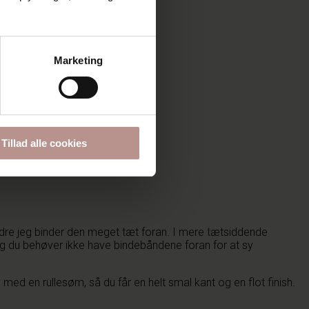
Marketing
Tillad alle cookies
indre jeg binder den meget tæt foran. I mere tætsiddende
. Og du behøver ikke have bindebåndene foran for at sy
ed en rullesøm, så du får en helt smal kant og en flot finish.