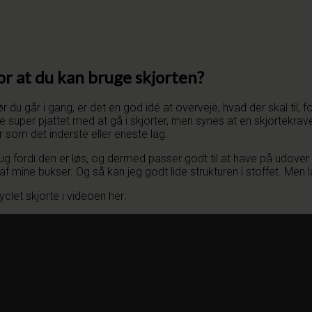
for at du kan bruge skjorten?
du går i gang, er det en god idé at overveje, hvad der skal til, fo
ikke super pjattet med at gå i skjorter, men synes at en skjortekrav
 som det inderste eller eneste lag.
g fordi den er løs, og dermed passer godt til at have på udover 
re af mine bukser. Og så kan jeg godt lide strukturen i stoffet. M
yclet skjorte i videoen her: