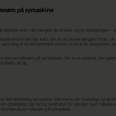
llesøm på symaskine
 skjorten over i den længde, du vil have, og sy oplægningen – så er
jorte end en helt lige kant, så kan du bevare længden foran, så sk
upcycling er en lidt nemmere version af en af de designidéer, d
en som en rullesøm på symaskinen. Det er en syteknik, der egner 
finish i dit tøj.
n helt almindelig symaskine. Sømmene ser forskellige ud alt efter
 som oplægning i tøj i let og tyndt stof. En rullesøm syet i hånd
e, hvordan du syr rullesøm på symaskine.