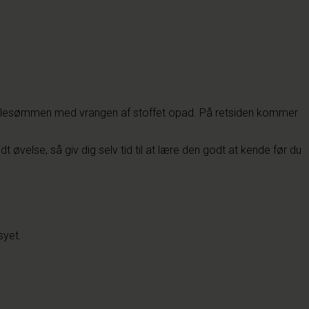
y rullesømmen med vrangen af stoffet opad. På retsiden kommer
t øvelse, så giv dig selv tid til at lære den godt at kende før du
syet.