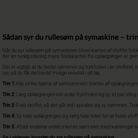
Sådan syr du rullesøm på symaskine – trin
Når du syr rullesøm på symaskinen bliver kanten af stoffet fo
der en synlig stikning mens foldekanten fra oplægningen er ge
Det er vigtigt, at du tester sømmen og trykfoden i en stofrest, in
syr, så du får det bedst mulige resultat i dit tøj.
Trin 1:
Klip et lille hjørne af sømrummet i starten af oplægningen
Trin 2:
Læg oplægningen ind under trykfoden og sy et par sting i sy
Trin 3:
Fold stoffet, så det går ind i spiralen og sy sømmen. Tryk
Trin 4:
Sy hele oplægningen og sørg hele tiden for at folde stoff
Trin 5:
Afslut enderne enten med en søm eller med kantninger som
Se i videoen, hvordan du syr rullesøm på symaskine: