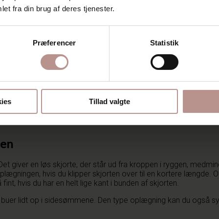
et fra din brug af deres tjenester.
Præferencer
Statistik
ies
Tillad valgte
jen
 Det giver en løs skjorte, der står ud fra kroppen i ryggen, medm
 oplægningen, hvis du klipper skjorten over til en kortere længde
t, hvis du har en helt lige kant i bunden af skjorten.
 buer lidt op i sidesømmene. Den type oplægning kan du også sy m