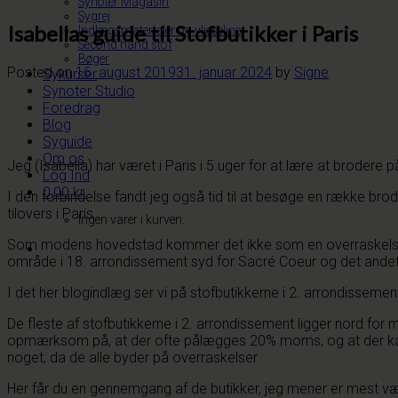
Synoter Magasin
Sygrej
Isabellas guide til Stofbutikker i Paris
Indlægsmaterialer og vlieseline
Second hand stof
Bøger
Posted on
16. august 2019
31. januar 2024
by
Signe
Sykurser
Synoter Studio
Foredrag
Blog
Syguide
Om os
Jeg (Isabella) har været i Paris i 5 uger for at lære at brodere
Log Ind
0,00
kr.
I den forbindelse fandt jeg også tid til at besøge en række brode
tilovers i Paris.
Ingen varer i kurven.
Som modens hovedstad kommer det ikke som en overraskelse, at
område i 18. arrondissement syd for Sacré Coeur og det andet 
I det her blogindlæg ser vi på stofbutikkerne i 2. arrondissemen
De fleste af stofbutikkerne i 2. arrondissement ligger nord for 
opmærksom på, at der ofte pålægges 20% moms, og at der kan v
noget, da de alle byder på overraskelser.
Her får du en gennemgang af de butikker, jeg mener er mest v