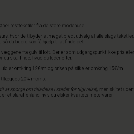
øber resttekstiler fra de store modehuse.
, hvor de tilbyder et meget bredt udvalg af alle slags tekstiler.
 så du bedre kan få hjælp til at finde det.
gs væggene fra gulv til loft. Der er som udgangspunkt ikke pris 
 du skal finde, hvad du leder efter.
å uld er omkring 12€/m og prisen på silke er omkring 15€/m
 tillægges 20% moms.
il at spørge om tilladelse i stedet for tilgivelse
), men skiltet ude
er et slaraffenland, hvis du elsker kvalitets metervarer.