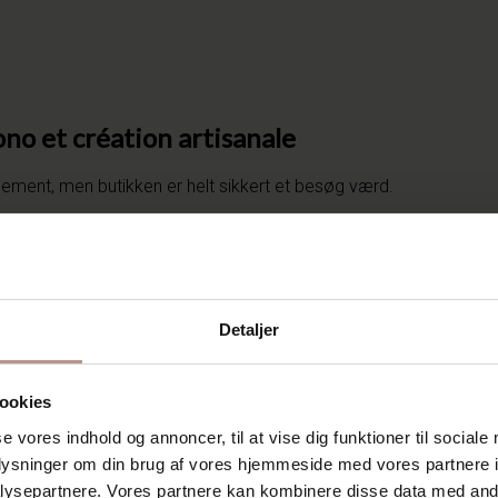
ono et création artisanale
ssement, men butikken er helt sikkert et besøg værd.
d at tage hen, hvis du ikke lige kan komme til Japan.
 motiver. Blandt andet stof, som er trykt med plantebaseret indi
ilke- og bomuldstekstiler fra Japan.
lere stoffabrikanter i Japan. Udover stof bliver der også solgt
Detaljer
 ikke til Danmark.
ookies
se vores indhold og annoncer, til at vise dig funktioner til sociale
oplysninger om din brug af vores hjemmeside med vores partnere i
ysepartnere. Vores partnere kan kombinere disse data med andr