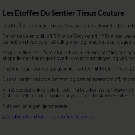
Les Etoffes Du Sentier Tissus Couture
Les Etoffes Du Sentier Tissus Couture er en virksomhed, som k
De har både en butik på 5 Rue de Clery og på 12 Rue des Jeuneurs
klar idé om hvad du er på udkig efter og hvad det skal bruges til,
Begge butikker har flere etager hvor ruller med stof ligger lan
ekspedienten har et godt overblik over forretningen, og ved hvor
Priserne ligger som udgangspunkt fra 6€/m til 15€/m. Prisen p
Du skal minimum købe 3 meter, og vær opmærksom på, at der
Vi må desværre ikke dele billeder fra butikken
(vi var skøre nok t
fashionabelt, men lad dig ikke snyde af det beskedne skilt – det 
Butikken har ingen hjemmeside.