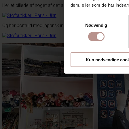
dem, eller som de har indsaml
Her et billede af noget af det antikke silke, du kan købe i butikke
Samtykkevalg
Nødvendig
Og her bomuld med japansk indigo print:
Kun nødvendige cook