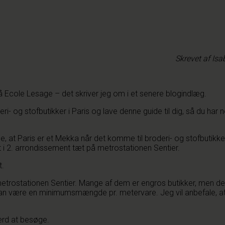
Skrevet af Is
 på Ecole Lesage – det skriver jeg om i et senere blogindlæg.
ri- og stofbutikker i Paris og lave denne guide til dig, så du har 
 Paris er et Mekka når det komme til broderi- og stofbutikker.
i 2. arrondissement tæt på metrostationen Sentier.
t.
metrostationen Sentier. Mange af dem er engros butikker, men de f
ære en minimumsmængde pr. metervare. Jeg vil anbefale, at du t
ærd at besøge.