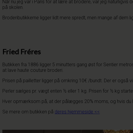
Når nu jeg var i Paris for at lære at brodere, var jeg naturligvi
på skolen.
Brodeributikkerne ligger lidt mere spredt, men mange af dem li
Fried Fréres
Butikken fra 1886 ligger 5 minutters gang øst for Sentier metrost
at lave haute couture broderi.
Prisen på pailletter ligger på omkring 10€ /bundt. Der er også vi
Perler sælges pr. vægt enten ½ eller 1 kg. Prisen for ½ kg start
Hver opmærksom på, at der pålægges 20% moms, og hvis du købe
Se mere om butikken på
deres hjemmeside <<