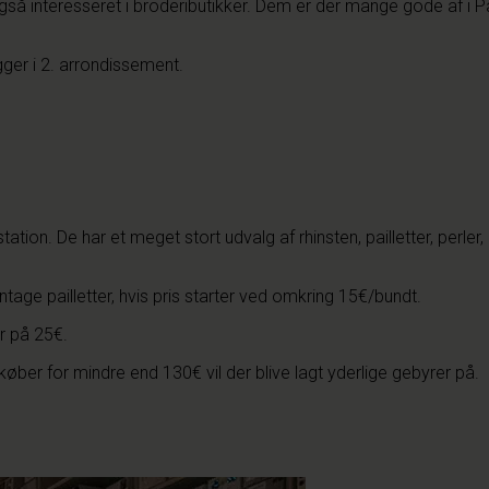
s også interesseret i brodeributikker. Dem er der mange gode af i Pa
gger i 2. arrondissement.
ation. De har et meget stort udvalg af rhinsten, pailletter, perler
ntage pailletter, hvis pris starter ved omkring 15€/bundt.
er på 25€.
r for mindre end 130€ vil der blive lagt yderlige gebyrer på.