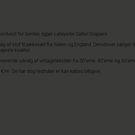
est for Sentier, ligger Lafayette Saltiel Drapiers.
lg af stof til jakkesæt fra Italien og England. Derudover sælger d
øjeste kvalitet.
onerende udvalg af vintagetekstiler fra 30’erne, 40’erne og 50’ern
€/m. De har dog restruller er kan købes billigere.