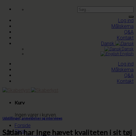
Skip
Søg
to
efter:
content
Log ind
Målskema
Q&A
Kontakt
Dansk
Dansk
English
Log ind
Målskema
Q&A
Kontakt
Kurv
Ingen varer i kurven.
Udstillinger, anmeldelser og interviews
Forside
Sådan har Inge hævet kvaliteten i sit tøj
Shop