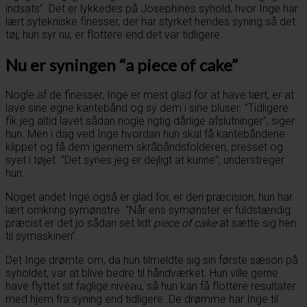
indsats”. Det er lykkedes på Josephines syhold, hvor Inge har
lært sytekniske finesser, der har styrket hendes syning så det
tøj, hun syr nu, er flottere end det var tidligere.
Nu er syningen “a piece of cake”
Nogle af de finesser, Inge er mest glad for at have lært, er at
lave sine egne kantebånd og sy dem i sine bluser. ”Tidligere
fik jeg altid lavet sådan nogle rigtig dårlige afslutninger”, siger
hun. Men i dag ved Inge hvordan hun skal få kantebåndene
klippet og få dem igennem skråbåndsfolderen, presset og
syet i tøjet. ”Det synes jeg er dejligt at kunne”, understreger
hun.
Noget andet Inge også er glad for, er den præcision, hun har
lært omkring symønstre. ”Når ens symønster er fuldstændig
præcist er det jo sådan set lidt
piece of cake
at sætte sig hen
til symaskinen”.
Det Inge drømte om, da hun tilmeldte sig sin første sæson på
syholdet, var at blive bedre til håndværket. Hun ville gerne
have flyttet sit faglige niveau, så hun kan få flottere resultater
med hjem fra syning end tidligere. De drømme har Inge til