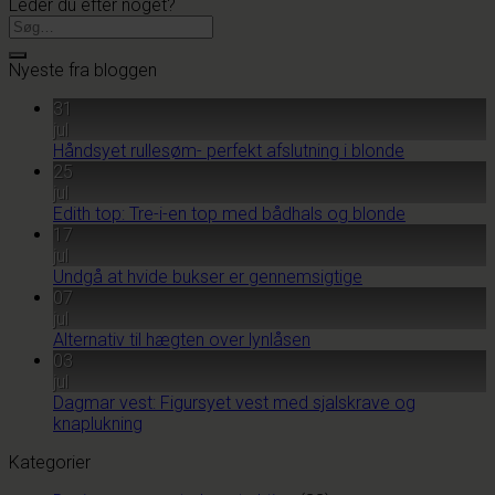
Leder du efter noget?
Nyeste fra bloggen
31
jul
Håndsyet rullesøm- perfekt afslutning i blonde
25
jul
Edith top: Tre-i-en top med bådhals og blonde
17
jul
Undgå at hvide bukser er gennemsigtige
07
jul
Alternativ til hægten over lynlåsen
03
jul
Dagmar vest: Figursyet vest med sjalskrave og
knaplukning
Kategorier