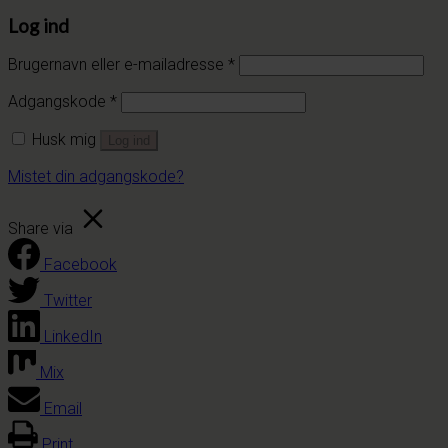
Log ind
Brugernavn eller e-mailadresse
*
Adgangskode
*
Husk mig
Log ind
Mistet din adgangskode?
Share via
Facebook
Twitter
LinkedIn
Mix
Email
Print