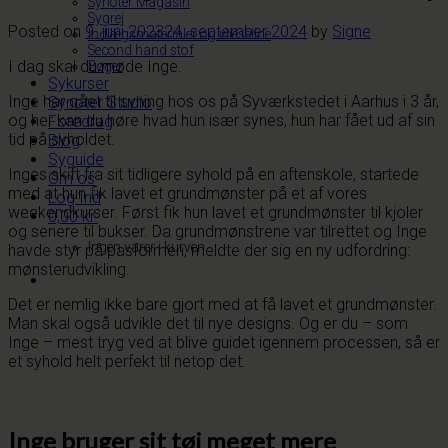
Synoter Magasin
Sygrej
Posted on
9. juni 2023
24. september 2024
by
Signe
Indlægsmaterialer og vlieseline
Second hand stof
I dag skal du møde Inge.
Bøger
Sykurser
Inge har gået til syning hos os på Syværkstedet i Aarhus i 3 år,
Synoter Studio
og her kan du høre hvad hun især synes, hun har fået ud af sin
Foredrag
tid på syholdet.
Blog
Syguide
Inges skift fra sit tidligere syhold på en aftenskole, startede
Om os
med at hun fik lavet et grundmønster på et af vores
Log Ind
weekendkurser. Først fik hun lavet et grundmønster til kjoler
0,00
kr.
og senere til bukser. Da grundmønstrene var tilrettet og Inge
Ingen varer i kurven.
havde styr på pasformen, meldte der sig en ny udfordring:
mønsterudvikling.
Det er nemlig ikke bare gjort med at få lavet et grundmønster.
Man skal også udvikle det til nye designs. Og er du – som
Inge – mest tryg ved at blive guidet igennem processen, så er
et syhold helt perfekt til netop det.
Inge bruger sit tøj meget mere