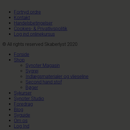
Fortryd ordre
Kontakt
Handelsbetingelser
Cookies- & Privatlivspolitik
Log ind onlinekursus
© All rights reserved Skaberlyst 2020
Forside
Shop
Synoter Magasin
Sygrej
Indlægsmaterialer og vlieseline
Second hand stof
Bøger
Sykurser
Synoter Studio
Foredrag
Blog
Syguide
Om os
Log Ind