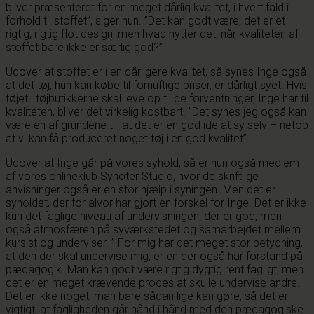
bliver præsenteret for en meget dårlig kvalitet, i hvert fald i
forhold til stoffet”, siger hun. ”Det kan godt være, det er et
rigtig, rigtig flot design, men hvad nytter det, når kvaliteten af
stoffet bare ikke er særlig god?”
Udover at stoffet er i en dårligere kvalitet, så synes Inge også
at det tøj, hun kan købe til fornuftige priser, er dårligt syet. Hvis
tøjet i tøjbutikkerne skal leve op til de forventninger, Inge har til
kvaliteten, bliver det virkelig kostbart. ”Det synes jeg også kan
være en af grundene til, at det er en god ide at sy selv – netop
at vi kan få produceret noget tøj i en god kvalitet”.
Udover at Inge går på vores syhold, så er hun også medlem
af vores onlineklub Synoter Studio, hvor de skriftlige
anvisninger også er en stor hjælp i syningen. Men det er
syholdet, der for alvor har gjort en forskel for Inge. Det er ikke
kun det faglige niveau af undervisningen, der er god, men
også atmosfæren på syværkstedet og samarbejdet mellem
kursist og underviser. ” For mig har det meget stor betydning,
at den der skal undervise mig, er en der også har forstand på
pædagogik. Man kan godt være rigtig dygtig rent fagligt, men
det er en meget krævende proces at skulle undervise andre.
Det er ikke noget, man bare sådan lige kan gøre, så det er
vigtigt, at fagligheden går hånd i hånd med den pædagogiske