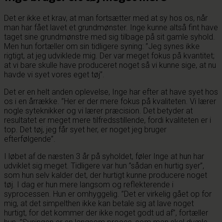
Det er ikke et krav, at man fortsætter med at sy hos os, når
man har fået lavet et grundmønster. Inge kunne altså fint have
taget sine grundmønstre med sig tilbage på sit gamle syhold.
Men hun fortæller om sin tidligere syning: ”Jeg synes ikke
rigtigt, at jeg udviklede mig. Der var meget fokus på kvantitet;
at vi bare skulle have produceret noget så vi kunne sige, at nu
havde vi syet vores eget tøj”.
Det er en helt anden oplevelse, Inge har efter at have syet hos
os i en årrække. ”Her er der mere fokus på kvaliteten. Vi lærer
nogle syteknikker og vi lærer præcision. Det betyder at
resultatet er meget mere tilfredsstillende, fordi kvaliteten er i
top. Det tøj, jeg får syet her, er noget jeg bruger
efterfølgende”.
I løbet af de næsten 3 år på syholdet, føler Inge at hun har
udviklet sig meget. Tidligere var hun ”sådan en hurtig syer”,
som hun selv kalder det, der hurtigt kunne producere noget
tøj. I dag er hun mere langsom og reflekterende i
syprocessen. Hun er omhyggelig. ”Det er virkelig gået op for
mig, at det simpelthen ikke kan betale sig at lave noget
hurtigt, for det kommer der ikke noget godt ud af”, fortæller