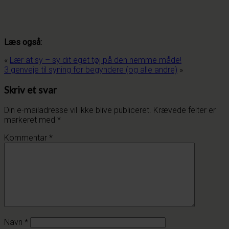
Læs også:
«
Lær at sy – sy dit eget tøj på den nemme måde!
3 genveje til syning for begyndere (og alle andre)
»
Skriv et svar
Din e-mailadresse vil ikke blive publiceret.
Krævede felter er
markeret med
*
Kommentar
*
Navn
*