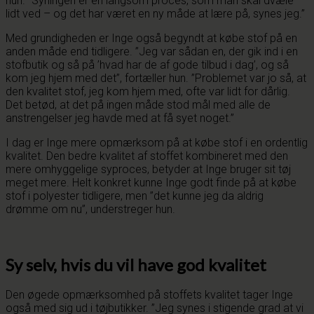
hun. ”Syningen er en langsom proces, som man skal dvæle
lidt ved – og det har været en ny måde at lære på, synes jeg.”
Med grundigheden er Inge også begyndt at købe stof på en
anden måde end tidligere. ”Jeg var sådan en, der gik ind i en
stofbutik og så på ’hvad har de af gode tilbud i dag’, og så
kom jeg hjem med det”, fortæller hun. ”Problemet var jo så, at
den kvalitet stof, jeg kom hjem med, ofte var lidt for dårlig.
Det betød, at det på ingen måde stod mål med alle de
anstrengelser jeg havde med at få syet noget.”
I dag er Inge mere opmærksom på at købe stof i en ordentlig
kvalitet. Den bedre kvalitet af stoffet kombineret med den
mere omhyggelige syproces, betyder at Inge bruger sit tøj
meget mere. Helt konkret kunne Inge godt finde på at købe
stof i polyester tidligere, men ”det kunne jeg da aldrig
drømme om nu”, understreger hun.
Sy selv, hvis du vil have god kvalitet
Den øgede opmærksomhed på stoffets kvalitet tager Inge
også med sig ud i tøjbutikker. ”Jeg synes i stigende grad at vi