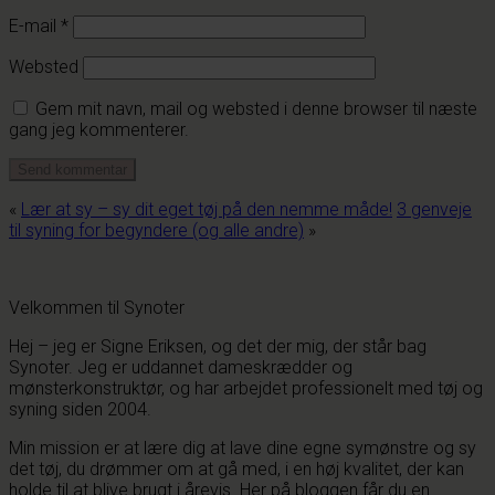
E-mail
*
Websted
Gem mit navn, mail og websted i denne browser til næste
gang jeg kommenterer.
«
Lær at sy – sy dit eget tøj på den nemme måde!
3 genveje
til syning for begyndere (og alle andre)
»
Velkommen til Synoter
Hej – jeg er Signe Eriksen, og det der mig, der står bag
Synoter. Jeg er uddannet dameskrædder og
mønsterkonstruktør, og har arbejdet professionelt med tøj og
syning siden 2004.
Min mission er at lære dig at lave dine egne symønstre og sy
det tøj, du drømmer om at gå med, i en høj kvalitet, der kan
holde til at blive brugt i årevis. Her på bloggen får du en