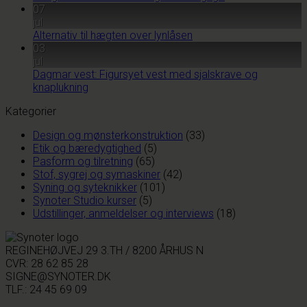
07
jul
Alternativ til hægten over lynlåsen
03
jul
Dagmar vest: Figursyet vest med sjalskrave og
knaplukning
Kategorier
Design og mønsterkonstruktion
(33)
Etik og bæredygtighed
(5)
Pasform og tilretning
(65)
Stof, sygrej og symaskiner
(42)
Syning og syteknikker
(101)
Synoter Studio kurser
(5)
Udstillinger, anmeldelser og interviews
(18)
REGINEHØJVEJ 29 3.TH / 8200 ÅRHUS N
CVR: 28 62 85 28
SIGNE@SYNOTER.DK
TLF.: 24 45 69 09