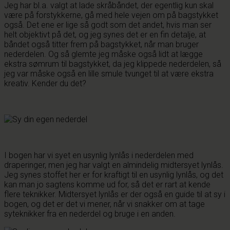
Jeg har bl.a. valgt at lade skråbåndet, der egentlig kun skal
være på forstykkerne, gå med hele vejen om på bagstykket
også. Det ene er lige så godt som det andet, hvis man ser
helt objektivt på det, og jeg synes det er en fin detalje, at
båndet også titter frem på bagstykket, når man bruger
nederdelen. Og så glemte jeg måske også lidt at lægge
ekstra sømrum til bagstykket, da jeg klippede nederdelen, så
jeg var måske også en lille smule tvunget til at være ekstra
kreativ. Kender du det?
I bogen har vi syet en usynlig lynlås i nederdelen med
draperinger, men jeg har valgt en almindelig midtersyet lynlås.
Jeg synes stoffet her er for kraftigt til en usynlig lynlås, og det
kan man jo sagtens komme ud for, så det er rart at kende
flere teknikker. Midtersyet lynlås er der også en guide til at sy i
bogen, og det er det vi mener, når vi snakker om at tage
syteknikker fra en nederdel og bruge i en anden.