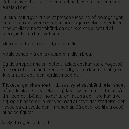
Det sker især hvis stoffet er strækbart, fx fordi der er meget
elastan i det.
Du skal naturligvis huske at presse vlieseline på belægningen,
og det kan evt. være en idé at sikre taljen i selve nederdelen
med et vlieseline formbånd, så den ikke er vokset ud af
facon, inden du har syet færdig.
Men det er bare ikke altid, det er nok.
Nogle gange må der skrappere midler i brug.
Og de skrappe midler i dette tilfælde, det kan være noget så
fint som et satinbånd. Gerne et billigt et, du kommer alligevel
ikke til at se det i den færdige nederdel.
Tricket er ganske enkelt – du skal sy et satinbånd (eller andet
bånd, der ikke kan strække sig) fast i sømrummet i taljen på
din nederdel. Båndet holder taljen fast, så den ikke kan give
sig, og din nederdel bliver ved med at have den størrelse, den
havde da du syede den. I mange år. Så det er op til dig også
at holde figuren.