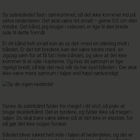
Sy satinbåndet fast i sømrummet, så det ikke kommer ind på
selve nederdelen. Det skal være ret smalt – gerne 0,5 cm eller
mindre. Det bånd, jeg bruger i videoen, er lige til den brede
side til dette formål.
Er dit bånd helt smalt kan du sy det i med en stikning midt i
båndet. Er det lidt bredere, kan det være bedre med en
zigzag søm for at få fat i hele båndet, og sikre at det ikke
kommer til at rulle i kanterne. Og hvis dit sømrum er lige
rigeligt bredt, så klip det ned, når du har syet båndet i. Der skal
ikke være mere sømrum i taljen end højst nødvendigt.
Synes du satinbånd fylder for meget i dit stof, så prøv at
bruge skulderbånd. Det er tyndere, og fylder ikke så meget i
taljen. Du skal bare være sikker på at det ikke er elastisk, for
så gør det ikke nogen forskel.
Båndet bliver lukket helt inde i taljen af nederdelen, og der er