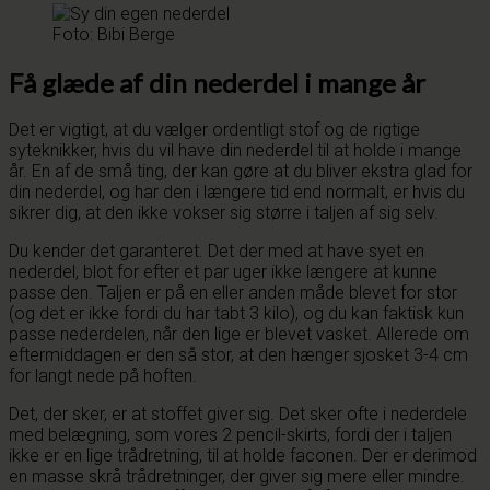
Foto: Bibi Berge
Få glæde af din nederdel i mange år
Det er vigtigt, at du vælger ordentligt stof og de rigtige
syteknikker, hvis du vil have din nederdel til at holde i mange
år. En af de små ting, der kan gøre at du bliver ekstra glad for
din nederdel, og har den i længere tid end normalt, er hvis du
sikrer dig, at den ikke vokser sig større i taljen af sig selv.
Du kender det garanteret. Det der med at have syet en
nederdel, blot for efter et par uger ikke længere at kunne
passe den. Taljen er på en eller anden måde blevet for stor
(og det er ikke fordi du har tabt 3 kilo), og du kan faktisk kun
passe nederdelen, når den lige er blevet vasket. Allerede om
eftermiddagen er den så stor, at den hænger sjosket 3-4 cm
for langt nede på hoften.
Det, der sker, er at stoffet giver sig. Det sker ofte i nederdele
med belægning, som vores 2 pencil-skirts, fordi der i taljen
ikke er en lige trådretning, til at holde faconen. Der er derimod
en masse skrå trådretninger, der giver sig mere eller mindre.