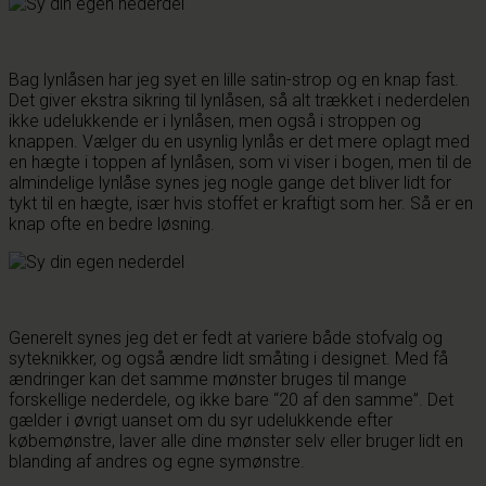
Bag lynlåsen har jeg syet en lille satin-strop og en knap fast.
Det giver ekstra sikring til lynlåsen, så alt trækket i nederdelen
ikke udelukkende er i lynlåsen, men også i stroppen og
knappen. Vælger du en usynlig lynlås er det mere oplagt med
en hægte i toppen af lynlåsen, som vi viser i bogen, men til de
almindelige lynlåse synes jeg nogle gange det bliver lidt for
tykt til en hægte, især hvis stoffet er kraftigt som her. Så er en
knap ofte en bedre løsning.
Generelt synes jeg det er fedt at variere både stofvalg og
syteknikker, og også ændre lidt småting i designet. Med få
ændringer kan det samme mønster bruges til mange
forskellige nederdele, og ikke bare “20 af den samme”. Det
gælder i øvrigt uanset om du syr udelukkende efter
købemønstre, laver alle dine mønster selv eller bruger lidt en
blanding af andres og egne symønstre.