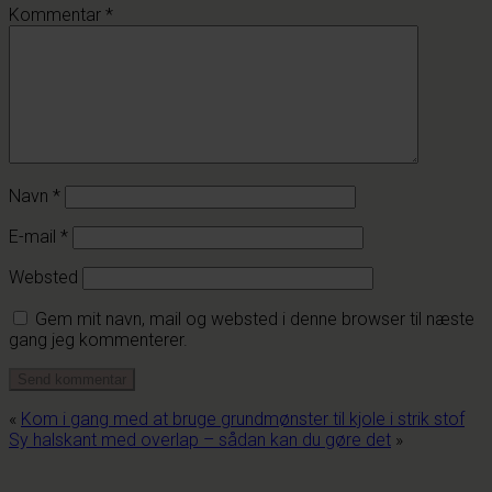
Kommentar
*
Navn
*
E-mail
*
Websted
Gem mit navn, mail og websted i denne browser til næste
gang jeg kommenterer.
«
Kom i gang med at bruge grundmønster til kjole i strik stof
Sy halskant med overlap – sådan kan du gøre det
»