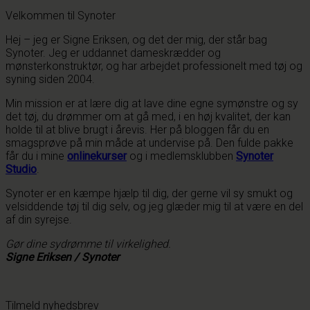
Velkommen til Synoter
Hej – jeg er Signe Eriksen, og det der mig, der står bag
Synoter. Jeg er uddannet dameskrædder og
mønsterkonstruktør, og har arbejdet professionelt med tøj og
syning siden 2004.
Min mission er at lære dig at lave dine egne symønstre og sy
det tøj, du drømmer om at gå med, i en høj kvalitet, der kan
holde til at blive brugt i årevis. Her på bloggen får du en
smagsprøve på min måde at undervise på. Den fulde pakke
får du i mine
onlinekurser
og i medlemsklubben
Synoter
Studio
.
Synoter er en kæmpe hjælp til dig, der gerne vil sy smukt og
velsiddende tøj til dig selv, og jeg glæder mig til at være en del
af din syrejse.
Gør dine sydrømme til virkelighed.
Signe Eriksen / Synoter
Tilmeld nyhedsbrev