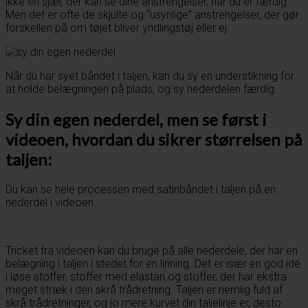
ikke en sjæl, der kan se dine anstrengelser, når du er færdig.
Men det er ofte de skjulte og “usynlige” anstrengelser, der gør
forskellen på om tøjet bliver yndlingstøj eller ej.
Når du har syet båndet i taljen, kan du sy en understikning for
at holde belægningen på plads, og sy nederdelen færdig.
Sy din egen nederdel, men se først i
videoen, hvordan du sikrer størrelsen på
taljen:
Du kan se hele processen med satinbåndet i taljen på en
nederdel i videoen.
Tricket fra videoen kan du bruge på alle nederdele, der har en
belægning i taljen i stedet for en linning. Det er især en god idé
i løse stoffer, stoffer med elastan og stoffer, der har ekstra
meget stræk i den skrå trådretning. Taljen er nemlig fuld af
skrå trådretninger, og jo mere kurvet din taljelinje er, desto