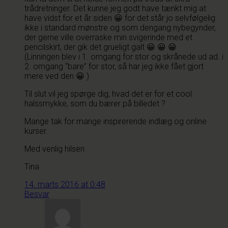
trådretninger. Det kunne jeg godt have tænkt mig at
have vidst for et år siden 😀 for det står jo selvfølgelig
ikke i standard mønstre og som dengang nybegynder,
der gerne ville overraske min svigerinde med et
pencilskirt, der gik det grueligt galt 😀 😀 😀
(Linningen blev i 1. omgang for stor og skrånede ud ad. i
2. omgang “bare” for stor, så har jeg ikke fået gjort
mere ved den 😀 )
Til slut vil jeg spørge dig, hvad det er for et cool
halssmykke, som du bærer på billedet ?
Mange tak for mange inspirerende indlæg og online
kurser.
Med venlig hilsen
Tina
14. marts 2016 at 0:48
Besvar