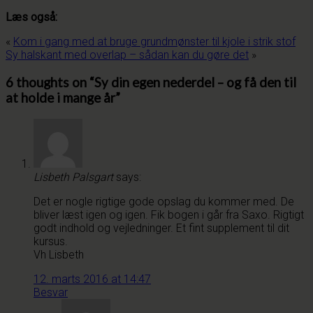
Læs også:
«
Kom i gang med at bruge grundmønster til kjole i strik stof
Sy halskant med overlap – sådan kan du gøre det
»
6 thoughts on “
Sy din egen nederdel – og få den til
at holde i mange år
”
Lisbeth Palsgart
says:
Det er nogle rigtige gode opslag du kommer med. De
bliver læst igen og igen. Fik bogen i går fra Saxo. Rigtigt
godt indhold og vejledninger. Et fint supplement til dit
kursus.
Vh Lisbeth
12. marts 2016 at 14:47
Besvar