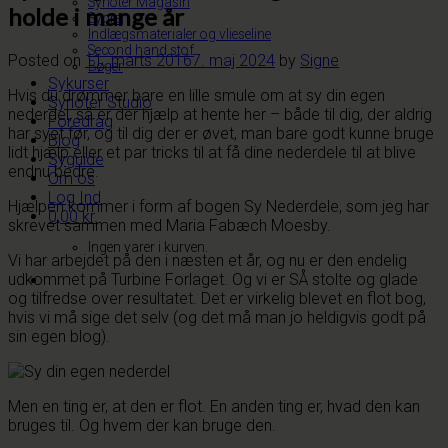
Synoter Magasin
holde i mange år
Sygrej
Indlægsmaterialer og vlieseline
Second hand stof
Posted on
11. marts 2016
7. maj 2024
by
Signe
Bøger
Sykurser
Hvis du drømmer bare en lille smule om at sy din egen
Synoter Studio
nederdel, så er der hjælp at hente her – både til dig, der aldrig
Foredrag
har syet før, og til dig der er øvet, man bare godt kunne bruge
Blog
lidt hjælp eller et par tricks til at få dine nederdele til at blive
Syguide
endnu bedre.
Om os
Log Ind
Hjælpen kommer i form af bogen Sy Nederdele, som jeg har
0,00
kr.
skrevet sammen med Maria Fabæch Moesby.
Ingen varer i kurven.
Vi har arbejdet på den i næsten et år, og nu er den endelig
udkommet på Turbine Forlaget. Og vi er SÅ stolte og glade
og tilfredse over resultatet. Det er virkelig blevet en flot bog,
hvis vi må sige det selv (og det må man jo heldigvis godt på
sin egen blog).
Men en ting er, at den er flot. En anden ting er, hvad den kan
bruges til. Og hvem der kan bruge den.