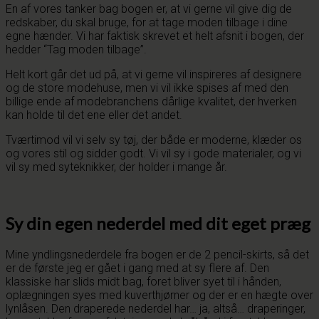
En af vores tanker bag bogen er, at vi gerne vil give dig de
redskaber, du skal bruge, for at tage moden tilbage i dine
egne hænder. Vi har faktisk skrevet et helt afsnit i bogen, der
hedder “Tag moden tilbage”.
Helt kort går det ud på, at vi gerne vil inspireres af designere
og de store modehuse, men vi vil ikke spises af med den
billige ende af modebranchens dårlige kvalitet, der hverken
kan holde til det ene eller det andet.
Tværtimod vil vi selv sy tøj, der både er moderne, klæder os
og vores stil og sidder godt. Vi vil sy i gode materialer, og vi
vil sy med syteknikker, der holder i mange år.
Sy din egen nederdel med dit eget præg
Mine yndlingsnederdele fra bogen er de 2 pencil-skirts, så det
er de første jeg er gået i gang med at sy flere af. Den
klassiske har slids midt bag, foret bliver syet til i hånden,
oplægningen syes med kuverthjørner og der er en hægte over
lynlåsen. Den draperede nederdel har… ja, altså… draperinger,