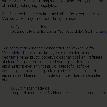
bærestykke foran, afslutning med skråbånd i forstykkerne og
almindelig oplægning i bagstykket.
Og så har de begge 2 belægning i taljen. Det giver et problem.
Men du får løsningen i videoen længere nede.
De 2 pencil-skirts fra bogen “Sy Nederdele”. Stof fra
Citys
Jeg har syet den draperede nederdel i en lækker uld fra
MeterMeter
. Det er et lidt kraftigere stof en den brune
georgette, vi har brugt i bogen, og det har også en kraftigere
struktur. Det giver en mere grov hverdags nederdel, og den er
altså hurtigt blevet en yndling! Og i stedet for at følge
vejledningen fra bogen til punkt og prikke, har jeg blandet
andre syteknikker ind i min nederdel – dem kan du se under
billedet.
Draperet nederdel fra Sy Nederdele. T-shirt efter eget mø