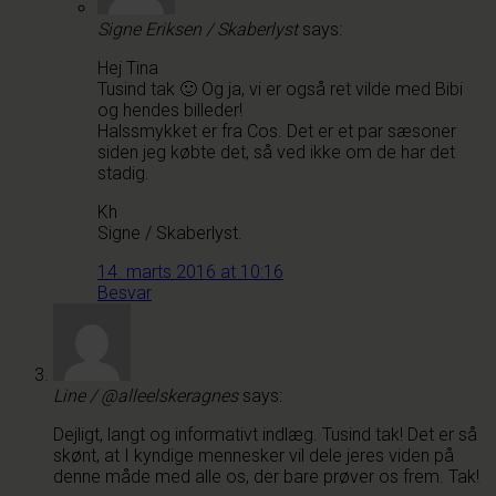
Signe Eriksen / Skaberlyst
says:
Hej Tina
Tusind tak 🙂 Og ja, vi er også ret vilde med Bibi
og hendes billeder!
Halssmykket er fra Cos. Det er et par sæsoner
siden jeg købte det, så ved ikke om de har det
stadig.
Kh
Signe / Skaberlyst.
14. marts 2016 at 10:16
Besvar
Line / @alleelskeragnes
says:
Dejligt, langt og informativt indlæg. Tusind tak! Det er så
skønt, at I kyndige mennesker vil dele jeres viden på
denne måde med alle os, der bare prøver os frem. Tak!