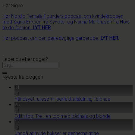
Hør Signe
Hør Nordic Female Founders podcast om kvindekroppen
med Signe Eriksen fra Synoter og Nanna Martinusen fra How
to do fashion.
LYT HER
Hør podcast om den bæredygtige garderobe.
LYT HER.
Leder du efter noget?
Nyeste fra bloggen
31
jul
Håndsyet rullesøm- perfekt afslutning i blonde
25
jul
Edith top: Tre-i-en top med bådhals og blonde
17
jul
Undgå at hvide bukser er gennemsigtige