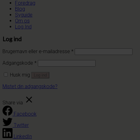
Foredrag
Blog
Syguide
Om os
Log Ind
Log ind
Brugernavn eller e-mailadresse
*
Adgangskode
*
Husk mig
Log ind
Mistet din adgangskode?
Share via
Facebook
Twitter
LinkedIn