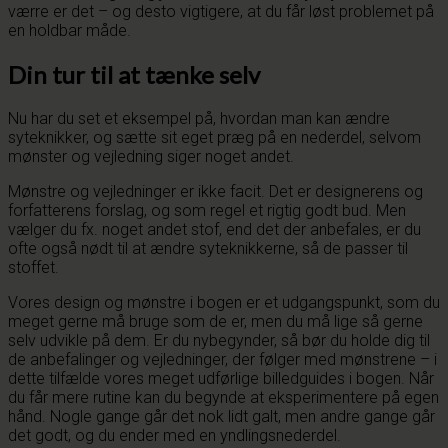
værre er det – og desto vigtigere, at du får løst problemet på
en holdbar måde.
Din tur til at tænke selv
Nu har du set et eksempel på, hvordan man kan ændre
syteknikker, og sætte sit eget præg på en nederdel, selvom
mønster og vejledning siger noget andet.
Mønstre og vejledninger er ikke facit. Det er designerens og
forfatterens forslag, og som regel et rigtig godt bud. Men
vælger du fx. noget andet stof, end det der anbefales, er du
ofte også nødt til at ændre syteknikkerne, så de passer til
stoffet.
Vores design og mønstre i bogen er et udgangspunkt, som du
meget gerne må bruge som de er, men du må lige så gerne
selv udvikle på dem. Er du nybegynder, så bør du holde dig til
de anbefalinger og vejledninger, der følger med mønstrene – i
dette tilfælde vores meget udførlige billedguides i bogen. Når
du får mere rutine kan du begynde at eksperimentere på egen
hånd. Nogle gange går det nok lidt galt, men andre gange går
det godt, og du ender med en yndlingsnederdel.