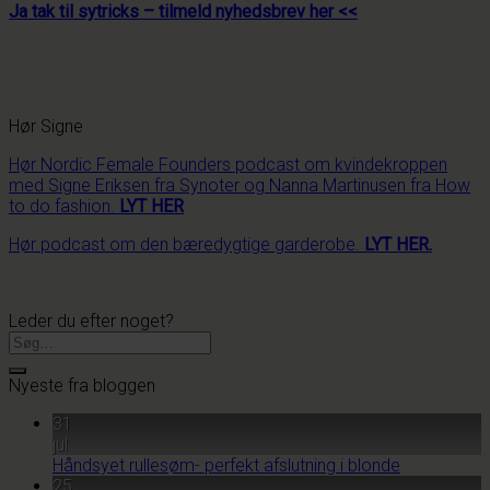
Ja tak til sytricks – tilmeld nyhedsbrev her <<
Hør Signe
Hør Nordic Female Founders podcast om kvindekroppen
med Signe Eriksen fra Synoter og Nanna Martinusen fra How
to do fashion.
LYT HER
Hør podcast om den bæredygtige garderobe.
LYT HER.
Leder du efter noget?
Nyeste fra bloggen
31
jul
Håndsyet rullesøm- perfekt afslutning i blonde
25