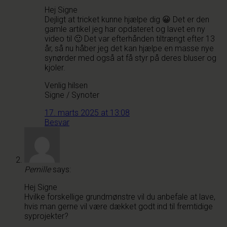
Hej Signe
Dejligt at tricket kunne hjælpe dig 😀 Det er den
gamle artikel jeg har opdateret og lavet en ny
video til 🙂 Det var efterhånden tiltrængt efter 13
år, så nu håber jeg det kan hjælpe en masse nye
synørder med også at få styr på deres bluser og
kjoler.
Venlig hilsen
Signe / Synoter
17. marts 2025 at 13:08
Besvar
Pernille
says:
Hej Signe
Hvilke forskellige grundmønstre vil du anbefale at lave,
hvis man gerne vil være dækket godt ind til fremtidige
syprojekter?