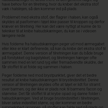
have behov for en tilretning, hvor du kniber det ekstra stof
væk i halslinjen, så den kommer ind på plads.
Problemet med ekstra stof, der flagrer i halsen, kan også
skyldes at pasformen i tøjet ikke passer til kroppen og derfor
kræver en tilretning. Her kan det være nyttigt at kunne de to
tekniker til at knibe halsudskæringen, du kan se i videoen
længere nede.
Hvis folderne fra halsudskæringen peger ud mod ærmegabet
eller ikke er klart definerede, så kan du knibe det ekstra stof til
ærmegabet. Denne version af tilretningen kan du både bruge
på forstykket og bagstykket, og tilretningen hænger ofte
sammen med en let rund ryg eller fremadvendte skuldre, der
får stoffet til at folde sig sammen i halsen.
Peger folderne ned mod brystpunktet, giver det et bedre
resultat at knibe halsudskæringen til brystindsnittet. Denne
version af tilretningen skyldes ofte at tøjet er lidt for stramt
over barmen, og der ikke er plads nok til barmens facon og
størrelse. Det får stoffet til at krybe opad og danne folder i
halsudskæringen. Ved at bruge brystindsnittet i tilretningen,
bliver selve indsnittet større, og der kommer en bedre
rummelighed i kroppen, så stoffet kan falde ned på plads og