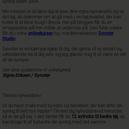
syning siden 2004.
Min mission er at lære dig at lave dine egne symønstre og sy
det tøj, du drømmer om at gå med, i en høj kvalitet, der kan
holde til at blive brugt i årevis. Her på bloggen får du en
smagsprøve på min måde at undervise på. Den fulde pakke
får du i mine
onlinekurser
og i medlemsklubben
Synoter
Studio
.
Synoter er en kæmpe hjælp til dig, der gerne vil sy smukt og
velsiddende tøj til dig selv, og jeg glæder mig til at være en del
af din syrejse.
Gør dine sydrømme til virkelighed.
Signe Eriksen / Synoter
Tilmeld nyhedsbrev
Vil du have mails med syviden og teknikker, der kan løfte din
syning til helt nye højder? Tilmeld dig nyhedsbrevet herunder,
så er de på vej. I den første får du
12 sytricks til bedre tøj
, du
kan bruge til at forbedre din syning med det samme.