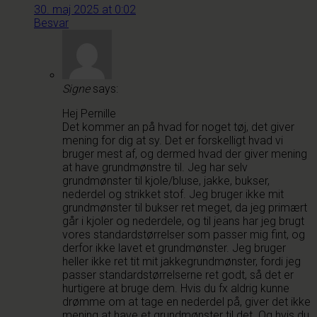
30. maj 2025 at 0:02
Besvar
Signe
says:
Hej Pernille
Det kommer an på hvad for noget tøj, det giver
mening for dig at sy. Det er forskelligt hvad vi
bruger mest af, og dermed hvad der giver mening
at have grundmønstre til. Jeg har selv
grundmønster til kjole/bluse, jakke, bukser,
nederdel og strikket stof. Jeg bruger ikke mit
grundmønster til bukser ret meget, da jeg primært
går i kjoler og nederdele, og til jeans har jeg brugt
vores standardstørrelser som passer mig fint, og
derfor ikke lavet et grundmønster. Jeg bruger
heller ikke ret tit mit jakkegrundmønster, fordi jeg
passer standardstørrelserne ret godt, så det er
hurtigere at bruge dem. Hvis du fx aldrig kunne
drømme om at tage en nederdel på, giver det ikke
mening at have et grundmønster til det. Og hvis du