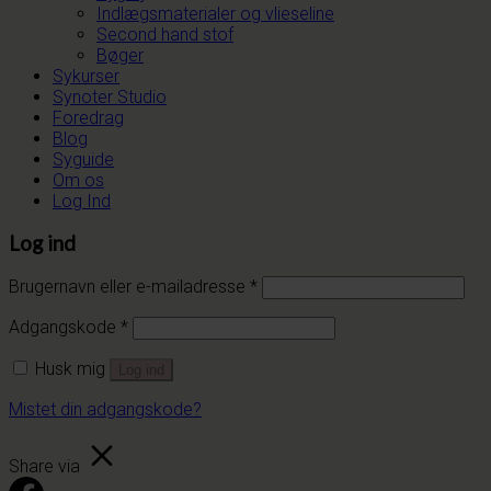
Indlægsmaterialer og vlieseline
Second hand stof
Bøger
Sykurser
Synoter Studio
Foredrag
Blog
Syguide
Om os
Log Ind
Log ind
Brugernavn eller e-mailadresse
*
Adgangskode
*
Husk mig
Log ind
Mistet din adgangskode?
Share via