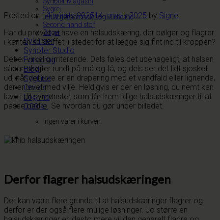
Synoter Magasin
Sygrej
Posted on
14. marts 2025
14. marts 2025
by
Signe
Indlægsmaterialer og vlieseline
Second hand stof
Har du prøvet at have en halsudskæring, der bølger og flagrer
Bøger
Sykurser
i kanten af stoffet, i stedet for at lægge sig fint ind til kroppen?
Synoter Studio
Det er virkelig irriterende. Dels føles det ubehageligt, at halsen
Foredrag
sådan skøjter rundt på må og få, og dels ser det lidt sjosket
Blog
ud, når det ikke er en drapering med et vandfald eller lignende,
Syguide
der er lavet med vilje. Heldigvis er der en løsning, du nemt kan
Om os
lave i dit symønster, som får fremtidige halsudskæringer til at
Log Ind
passe bedre. Se hvordan du gør under billedet.
0,00
kr.
Ingen varer i kurven.
Derfor flagrer halsudskæringen
Der kan være flere grunde til at halsudskæringer flagrer og
derfor er der også flere mulige løsninger. Jo større en
halsudskæringer er, desto mere vil den generelt flagre og