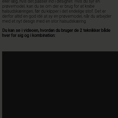
eller læg, hvis det passer ind i designet. Hvis du syr en
prøvemodel, kan du se om der er brug for at knibe
halsudskæringen, før du klipper i det endelige stof. Det er
derfor altid en god idé at sy en prøvemodel, når du arbejder
med et nyt design med en stor halsudskæring.
Du kan se i videoen, hvordan du bruger de 2 teknikker både
hver for sig og i kombination: