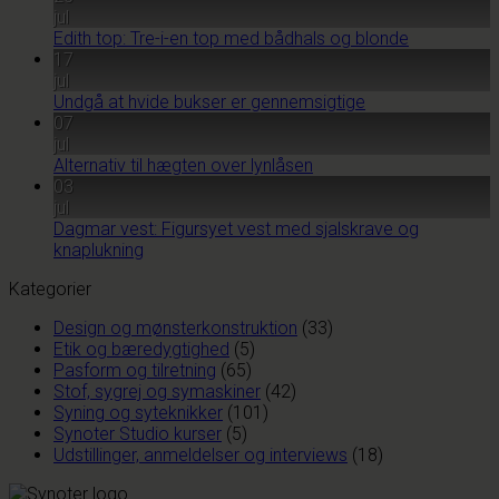
jul
Edith top: Tre-i-en top med bådhals og blonde
17
jul
Undgå at hvide bukser er gennemsigtige
07
jul
Alternativ til hægten over lynlåsen
03
jul
Dagmar vest: Figursyet vest med sjalskrave og
knaplukning
Kategorier
Design og mønsterkonstruktion
(33)
Etik og bæredygtighed
(5)
Pasform og tilretning
(65)
Stof, sygrej og symaskiner
(42)
Syning og syteknikker
(101)
Synoter Studio kurser
(5)
Udstillinger, anmeldelser og interviews
(18)