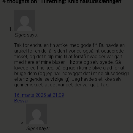
4 thoughts on “
Tilretning: Knib halsudskæringen
”
Signe
says:
Tak for endnu en fin artikel med gode fif. Du havde en
artikel for en del år siden hvor du også introducerede
tricket, og det hjalp mig til at forstå hvad der var galt
med flere af mine bluser – købte og selv-syede. Så
lavede jeg fine læg, så jeg igen kunne blive glad for at
bruge dem (og jeg har indbygget det i mine blusedesign
efterfølgende, selvfølgelig). Jeg havde slet ikke selv
gennemskuet, at det var det, der var galt. Tak!
16. marts 2025 at 21:09
Besvar
Signe
says: