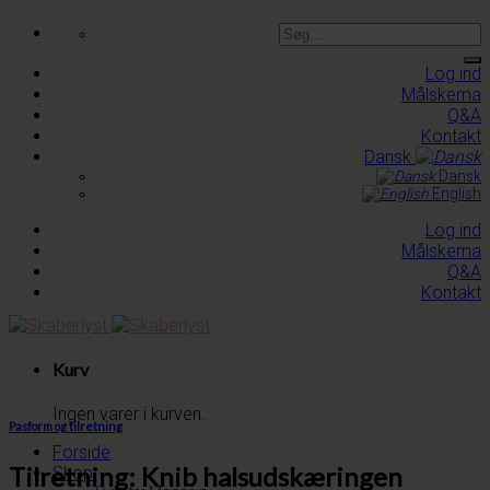
Skip
Søg
to
efter:
content
Log ind
Målskema
Q&A
Kontakt
Dansk
Dansk
English
Log ind
Målskema
Q&A
Kontakt
Kurv
Ingen varer i kurven.
Pasform og tilretning
Forside
Tilretning: Knib halsudskæringen
Shop