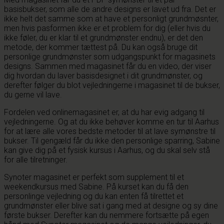
basisbukser, som alle de andre designs er lavet ud fra. Det er
ikke helt det samme som at have et personligt grundmøsnter,
men hvis pasformen ikke er et problem for dig (eller hvis du
ikke føler, du er klar til et grundmønster endnu), er det den
metode, der kommer tættest på. Du kan også bruge dit
personlige grundmønster som udgangspunkt for magasinets
designs. Sammen med magasinet får du en video, der viser
dig hvordan du laver basisdesignet i dit grundmønster, og
derefter følger du blot vejledningerne i magasinet til de bukser,
du gerne vil lave.
Fordelen ved onlinemagasinet er, at du har evig adgang til
vejledningerne. Og at du ikke behøver komme en tur til Aarhus
for at lære alle vores bedste metoder til at lave symønstre til
bukser. Til gengæld får du ikke den personlige sparring, Sabine
kan give dig på et fysisk kursus i Aarhus, og du skal selv stå
for alle tilretninger.
Synoter magasinet er perfekt som supplement til et
weekendkursus med Sabine. På kurset kan du få den
personlinge vejledning og du kan enten få tilrettet et
grundmønster eller blive sat i gang med at designe og sy dine
første bukser. Derefter kan du nemmere fortsætte på egen