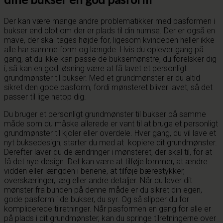
Der kan være mange andre problematikker med pasformen i
bukser end blot om der er plads til din numse. Der er også en
mave, der skal tages højde for, ligesom kvindeben heller ikke
alle har samme form og længde. Hvis du oplever gang på
gang, at du ikke kan passe de buksemønstre, du forelsker dig
i, så kan en god løsning være at få lavet et personligt
grundmønster til bukser. Med et grundmønster er du altid
sikret den gode pasform, fordi mønsteret bliver lavet, så det
passer til lige netop dig.
Du bruger et personligt grundmønster til bukser på samme
måde som du måske allerede er vant til at bruge et personligt
grundmønster til kjoler eller overdele. Hver gang, du vil lave et
nyt buksedesign, starter du med at kopiere dit grundmønster.
Derefter laver du de ændringer i mønsteret, der skal til, for at
få det nye design. Det kan være at tilføje lommer, at ændre
vidden eller længden i benene, at tilføje bærestykker,
overskæringer, læg eller andre detaljer. Når du laver dit
mønster fra bunden på denne måde er du sikret din egen,
gode pasform i de bukser, du syr. Og så slipper du for
komplicerede tilretninger. Når pasformen en gang for alle er
på plads i dit grundmønster, kan du springe tilretningerne over