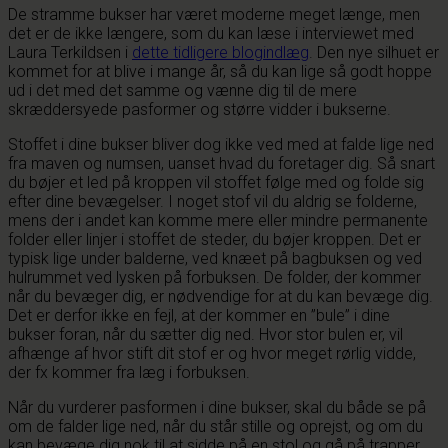
De stramme bukser har været moderne meget længe, men
det er de ikke længere, som du kan læse i interviewet med
Laura Terkildsen i
dette tidligere blogindlæg
. Den nye silhuet er
kommet for at blive i mange år, så du kan lige så godt hoppe
ud i det med det samme og vænne dig til de mere
skræddersyede pasformer og større vidder i bukserne.
Stoffet i dine bukser bliver dog ikke ved med at falde lige ned
fra maven og numsen, uanset hvad du foretager dig. Så snart
du bøjer et led på kroppen vil stoffet følge med og folde sig
efter dine bevægelser. I noget stof vil du aldrig se folderne,
mens der i andet kan komme mere eller mindre permanente
folder eller linjer i stoffet de steder, du bøjer kroppen. Det er
typisk lige under balderne, ved knæet på bagbuksen og ved
hulrummet ved lysken på forbuksen. De folder, der kommer
når du bevæger dig, er nødvendige for at du kan bevæge dig.
Det er derfor ikke en fejl, at der kommer en ”bule” i dine
bukser foran, når du sætter dig ned. Hvor stor bulen er, vil
afhænge af hvor stift dit stof er og hvor meget rørlig vidde,
der fx kommer fra læg i forbuksen.
Når du vurderer pasformen i dine bukser, skal du både se på
om de falder lige ned, når du står stille og oprejst, og om du
kan bevæge dig nok til at sidde på en stol og gå på trapper,