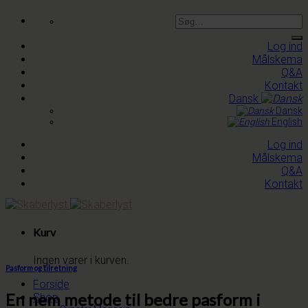
Skip
Søg
to
efter:
content
Log ind
Målskema
Q&A
Kontakt
Dansk
Dansk
English
Log ind
Målskema
Q&A
Kontakt
Kurv
Ingen varer i kurven.
Pasform og tilretning
Forside
En nem metode til bedre pasform i
Shop