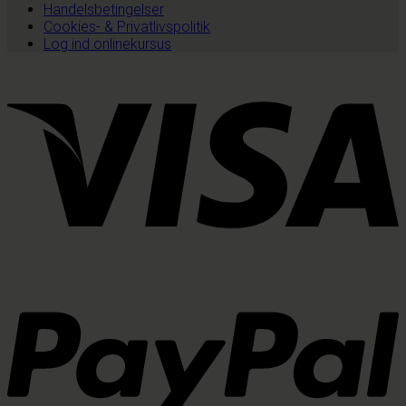
Handelsbetingelser
Cookies- & Privatlivspolitik
Log ind onlinekursus