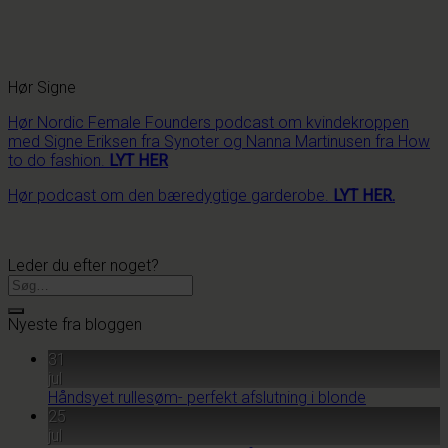
Hør Signe
Hør Nordic Female Founders podcast om kvindekroppen
med Signe Eriksen fra Synoter og Nanna Martinusen fra How
to do fashion.
LYT HER
Hør podcast om den bæredygtige garderobe.
LYT HER.
Leder du efter noget?
Nyeste fra bloggen
31
jul
Håndsyet rullesøm- perfekt afslutning i blonde
25
jul