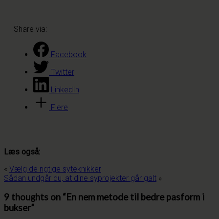
Share via:
Facebook
Twitter
LinkedIn
Flere
Læs også:
«
Vælg de rigtige syteknikker
Sådan undgår du, at dine syprojekter går galt
»
9 thoughts on “
En nem metode til bedre pasform i
bukser
”