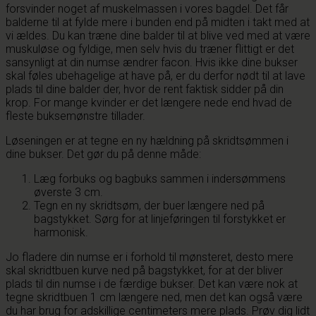
forsvinder noget af muskelmassen i vores bagdel. Det får
balderne til at fylde mere i bunden end på midten i takt med at
vi ældes. Du kan træne dine balder til at blive ved med at være
muskuløse og fyldige, men selv hvis du træner flittigt er det
sansynligt at din numse ændrer facon. Hvis ikke dine bukser
skal føles ubehagelige at have på, er du derfor nødt til at lave
plads til dine balder der, hvor de rent faktisk sidder på din
krop. For mange kvinder er det længere nede end hvad de
fleste buksemønstre tillader.
Løseningen er at tegne en ny hældning på skridtsømmen i
dine bukser. Det gør du på denne måde:
Læg forbuks og bagbuks sammen i indersømmens
øverste 3 cm.
Tegn en ny skridtsøm, der buer længere ned på
bagstykket. Sørg for at linjeføringen til forstykket er
harmonisk.
Jo fladere din numse er i forhold til mønsteret, desto mere
skal skridtbuen kurve ned på bagstykket, for at der bliver
plads til din numse i de færdige bukser. Det kan være nok at
tegne skridtbuen 1 cm længere ned, men det kan også være
du har brug for adskillige centimeters mere plads. Prøv dig lidt