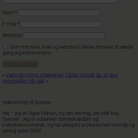
Navn
*
E-mail
*
Websted
Gem mit navn, mail og websted i denne browser til næste
gang jeg kommenterer.
«
Vælg de rigtige syteknikker
Sådan undgår du, at dine
syprojekter går galt
»
Velkommen til Synoter
Hej – jeg er Signe Eriksen, og det der mig, der står bag
Synoter. Jeg er uddannet dameskrædder og
mønsterkonstruktør, og har arbejdet professionelt med tøj og
syning siden 2004.