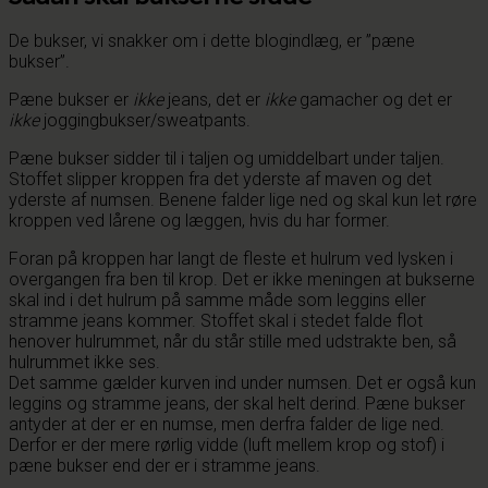
De bukser, vi snakker om i dette blogindlæg, er ”pæne
bukser”.
Pæne bukser er
ikke
jeans, det er
ikke
gamacher og det er
ikke
joggingbukser/sweatpants.
Pæne bukser sidder til i taljen og umiddelbart under taljen.
Stoffet slipper kroppen fra det yderste af maven og det
yderste af numsen. Benene falder lige ned og skal kun let røre
kroppen ved lårene og læggen, hvis du har former.
Foran på kroppen har langt de fleste et hulrum ved lysken i
overgangen fra ben til krop. Det er ikke meningen at bukserne
skal ind i det hulrum på samme måde som leggins eller
stramme jeans kommer. Stoffet skal i stedet falde flot
henover hulrummet, når du står stille med udstrakte ben, så
hulrummet ikke ses.
Det samme gælder kurven ind under numsen. Det er også kun
leggins og stramme jeans, der skal helt derind. Pæne bukser
antyder at der er en numse, men derfra falder de lige ned.
Derfor er der mere rørlig vidde (luft mellem krop og stof) i
pæne bukser end der er i stramme jeans.