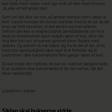
kan fylde mest i siden, mest lige midt på eller mest foroven.
Ja, eller et hetl andet sted.
Som om det ikke var nok, så ændrer numsen form i løbet af
livet. Uanset hvordan din numse startede med at se ud, da din
krop var fuldt udvokset, vil den ændre sig med alderen.
Selvom der ikke er enighed blandt damebladende om hvor
langt en kvindenumse rejser sydpå i løbet af livet, så er der
dog ikke tvivl om, at numser generelt bliver fladere med
alderen. Og selvom du kan træne dig fra en del af det, vil du
med stor sandsynlighed være nødt til at forholde dig til
pasformen i dine buksemønstre flere gange i løbet af livet.
Du kan bruge den metode, du kan se i videoen længere nede,
til at opdatere dine buksemøntre til din nye numse, når det
bliver nødvendigt.
Sådan skal bukserne sidde