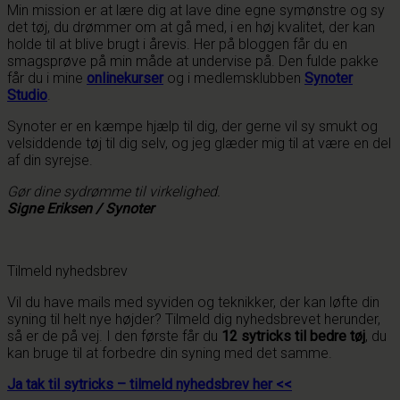
Min mission er at lære dig at lave dine egne symønstre og sy
det tøj, du drømmer om at gå med, i en høj kvalitet, der kan
holde til at blive brugt i årevis. Her på bloggen får du en
smagsprøve på min måde at undervise på. Den fulde pakke
får du i mine
onlinekurser
og i medlemsklubben
Synoter
Studio
.
Synoter er en kæmpe hjælp til dig, der gerne vil sy smukt og
velsiddende tøj til dig selv, og jeg glæder mig til at være en del
af din syrejse.
Gør dine sydrømme til virkelighed.
Signe Eriksen / Synoter
Tilmeld nyhedsbrev
Vil du have mails med syviden og teknikker, der kan løfte din
syning til helt nye højder? Tilmeld dig nyhedsbrevet herunder,
så er de på vej. I den første får du
12 sytricks til bedre tøj
, du
kan bruge til at forbedre din syning med det samme.
Ja tak til sytricks – tilmeld nyhedsbrev her <<