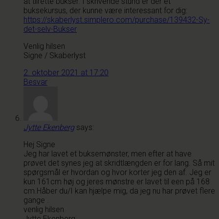
at tilrette bukser. I skrivende stund er der et
buksekursus, der kunne være interessant for dig:
https://skaberlyst.simplero.com/purchase/139432-Sy-
det-selv-Bukser
Venlig hilsen
Signe / Skaberlyst
2. oktober 2021 at 17:20
Besvar
Jytte Ekenberg
says:
Hej Signe
Jeg har lavet et buksemønster, men efter at have
prøvet det synes jeg at skridtlængden er for lang. Så mit
spørgsmål er hvordan og hvor korter jeg den af. Jeg er
kun 161cm høj og jeres mønstre er lavet til een på 168
cm.Håber du/I kan hjælpe mig, da jeg nu har prøvet flere
gange .
venlig hilsen
Jytte Ekenberg