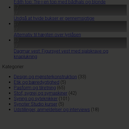
Edith top: Tre-i-en top med bådhals og blonde
17
jul
Undgå at hvide bukser er gennemsigtige
07
jul
Alternativ til hægten over lynlåsen
03
jul
Dagmar vest: Figursyet vest med sjalskrave og
knaplukning
Kategorier
Design og mønsterkonstruktion
(33)
Etik og bæredygtighed
(5)
Pasform og tilretning
(65)
Stof, sygrej og symaskiner
(42)
Syning og syteknikker
(101)
Synoter Studio kurser
(5)
Udstillinger, anmeldelser og interviews
(18)