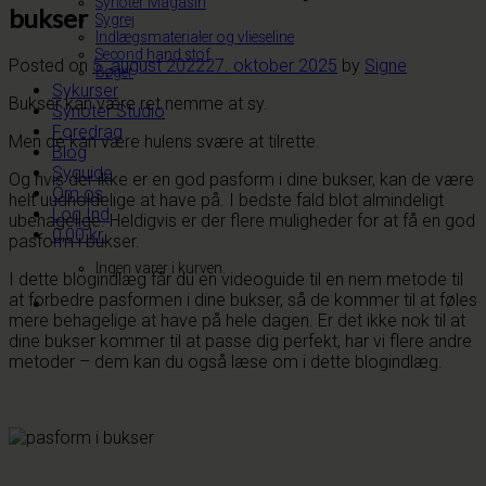
Synoter Magasin
bukser
Sygrej
Indlægsmaterialer og vlieseline
Second hand stof
Posted on
5. august 2022
27. oktober 2025
by
Signe
Bøger
Sykurser
Bukser kan være ret nemme at sy.
Synoter Studio
Foredrag
Men de kan være hulens svære at tilrette.
Blog
Syguide
Og hvis der ikke er en god pasform i dine bukser, kan de være
Om os
helt uudholdelige at have på. I bedste fald blot almindeligt
Log Ind
ubehagelige. Heldigvis er der flere muligheder for at få en god
0,00
kr.
pasform i bukser.
Ingen varer i kurven.
I dette blogindlæg får du en videoguide til en nem metode til
at forbedre pasformen i dine bukser, så de kommer til at føles
mere behagelige at have på hele dagen. Er det ikke nok til at
dine bukser kommer til at passe dig perfekt, har vi flere andre
metoder – dem kan du også læse om i dette blogindlæg.