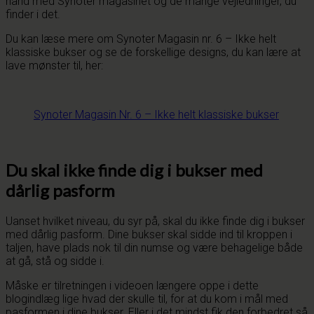
hånd med Synoter magasinet og de mange vejledninger, du
finder i det.
Du kan læse mere om Synoter Magasin nr. 6 – Ikke helt
klassiske bukser og se de forskellige designs, du kan lære at
lave mønster til, her:
Synoter Magasin Nr. 6 – Ikke helt klassiske bukser
Du skal ikke finde dig i bukser med
dårlig pasform
Uanset hvilket niveau, du syr på, skal du ikke finde dig i bukser
med dårlig pasform. Dine bukser skal sidde ind til kroppen i
taljen, have plads nok til din numse og være behagelige både
at gå, stå og sidde i.
Måske er tilretningen i videoen længere oppe i dette
blogindlæg lige hvad der skulle til, for at du kom i mål med
pasformen i dine bukser. Eller i det mindst fik den forbedret så