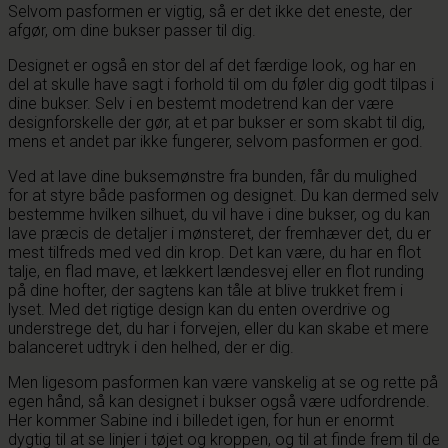
Selvom pasformen er vigtig, så er det ikke det eneste, der
afgør, om dine bukser passer til dig.
Designet er også en stor del af det færdige look, og har en
del at skulle have sagt i forhold til om du føler dig godt tilpas i
dine bukser. Selv i en bestemt modetrend kan der være
designforskelle der gør, at et par bukser er som skabt til dig,
mens et andet par ikke fungerer, selvom pasformen er god.
Ved at lave dine buksemønstre fra bunden, får du mulighed
for at styre både pasformen og designet. Du kan dermed selv
bestemme hvilken silhuet, du vil have i dine bukser, og du kan
lave præcis de detaljer i mønsteret, der fremhæver det, du er
mest tilfreds med ved din krop. Det kan være, du har en flot
talje, en flad mave, et lækkert lændesvej eller en flot runding
på dine hofter, der sagtens kan tåle at blive trukket frem i
lyset. Med det rigtige design kan du enten overdrive og
understrege det, du har i forvejen, eller du kan skabe et mere
balanceret udtryk i den helhed, der er dig.
Men ligesom pasformen kan være vanskelig at se og rette på
egen hånd, så kan designet i bukser også være udfordrende.
Her kommer Sabine ind i billedet igen, for hun er enormt
dygtig til at se linjer i tøjet og kroppen, og til at finde frem til de