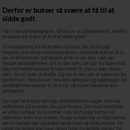
Derfor er bukser så svære at få til at
sidde godt
Før vi ser på løsningnerne, så lad os se på problemet. Hvorfor
er bukser så svære at få til at sidde godt?
Til modsætning fra nederdele og kjoler, der groft sagt
fungerer som et rør omkring kroppen, så består bukser af to
rør: et til hvert ben. Samlingen af de to rør sker i det, der
hedder skridtsømmen. Det er den søm, der går fra taljen midt
bag ind mellem benene til taljen midt for. Det er især denne
søm, der er svær at tilrette. Og det er den, der er bærende for
pasformen i dine bukser. Hvis ikke længden og hældningen på
skridtsømmen passer til din krop, så sidder bukserne ikke
behageligt.
Der sker flere ting i den linje, skridtsømmen udgør, som har
indflydelse på hvordan den skal formes. Det mest markante
er vores numser. De kommer i lige så mange former og
størrelser, som vi er kvinder. Nogle kvinder har en flad numse,
der er næsten lige og andre har en rund og fyldig numse. De
runde og fyldige kan have deres fylde forskellige steder. De