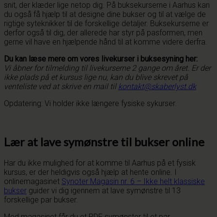
snit, der klæder lige netop dig. På buksekurserne i Aarhus kan
du også få hjælp til at designe dine bukser og til at vælge de
rigtige syteknikker til de forskellige detaljer. Buksekurserne er
derfor også til dig, der allerede har styr på pasformen, men
gerne vil have en hjælpende hånd til at komme videre derfra.
Du kan læse mere om vores livekurser i buksesyning her:
Vi åbner for tilmelding til livekurserne 2 gange om året. Er der
ikke plads på et kursus lige nu, kan du blive skrevet på
venteliste ved at skrive en mail til
kontakt@skaberlyst.dk
Opdatering: Vi holder ikke længere fysiske sykurser.
Lær at lave symønstre til bukser online
Har du ikke mulighed for at komme til Aarhus på et fysisk
kursus, er der heldigvis også hjælp at hente online. I
onlinemagasinet
Synoter Magasin nr. 6 – Ikke helt klassiske
bukser
guider vi dig igennem at lave symønstre til 13
forskellige par bukser.
Med magasinet får du et PDF symønster til et par