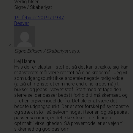
Venlig hilsen
Signe / Skaberlyst
19. februar 2019 at 9:47
Besvar
Signe Eriksen / Skaberlyst
says:
Hej Hanna
Hvis der er elastan i stoffet, så det kan strække sig, kan
mønsterets mål være ret tæt på dine kropsmål. Jeg vil
som udgangspunkt ikke anbefale negativ rørlig vidde
(altså at mønsteret er mindre end dine kropsmål) til
bukser og jeans i vævet stof. Start med at tage den
størrelse, der passer bedst i forhold til målskemaet, og
tilret en prøvemodel derfra. Det plejer at være det
bedste udgangspunkt. Der er stor forskel på symønstre
og stræk i stof, så selvom noget i teorien og på papiret
passer sammen, er det ikke sikkert, det fungerer
optimalt i virkeligheden. Så prøvemodeller er vejen til
sikkerhed og god pasform.