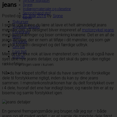
Synoter Magasin
jeans
Sygrej
Indlægsmaterialer og vlieseline
Second hand stof
Posted on
27. maj 2016
by
Signe
Bøger
Sykurser
I sidste uge kunne du lære at lave et helt almindeligt jeans
Synoter Studio
mønster om, så designet bliver inspireret af
motorcykel jeans
Foredrag
med overskæringer og biser omkring knæene. Det er en af de
Blog
jeans detaljer, der er nem at tilføje i dit mønster, og som gør
Syguide
en stor forskel i designet og det færdige udtryk.
Om os
Log Ind
Men det er ikke nok at lave mønsteret om. Du skal også have
0,00
kr.
syet dine nye jeans detaljer, og det skal du gøre i den rigtige
rækkefølge.
Ingen varer i kurven.
Når du har klippet stoffet skal du have samlet de forskellige
dele til forstykkerne rigtigt, inden du kan sy dine jeans
sammen. I mønsterkonstruktionen har du delt forstykket over
i 4 dele, hvoraf det ene har indlagt biser, og næste trin er at sy
biserne og samle forstykket igen.
En generel fremgangsmåde jeg bruger, når jeg syr – både
jeans og alt muligt andet – er at samle de mindste dele først,