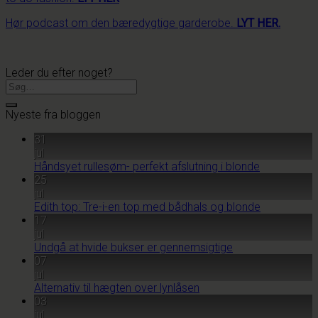
Hør podcast om den bæredygtige garderobe.
LYT HER.
Leder du efter noget?
Nyeste fra bloggen
31
jul
Håndsyet rullesøm- perfekt afslutning i blonde
25
jul
Edith top: Tre-i-en top med bådhals og blonde
17
jul
Undgå at hvide bukser er gennemsigtige
07
jul
Alternativ til hægten over lynlåsen
03
jul