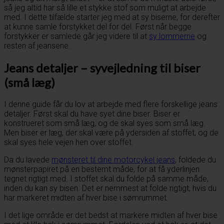
så jeg altid har så lille et stykke stof som muligt at arbejde
med. I dette tilfælde starter jeg med at sy biserne, for derefter
at kunne samle forstykket del for del. Først når begge
forstykker er samlede går jeg videre til at
sy lommerne
og
resten af jeansene.
Jeans detaljer – syvejledning til biser
(små læg)
I denne guide får du lov at arbejde med flere forskellige jeans
detaljer. Først skal du have syet dine biser. Biser er
konstrueret som små læg, og de skal syes som små læg.
Men biser er læg, der skal være på ydersiden af stoffet, og de
skal syes hele vejen hen over stoffet.
Da du lavede
mønsteret til dine motorcykel jeans
, foldede du
mønsterpapiret på en bestemt måde, for at få yderlinjen
tegnet rigtigt med. I stoffet skal du folde på samme måde,
inden du kan sy bisen. Det er nemmest at folde rigtigt, hvis du
har markeret midten af hver bise i sømrummet.
I det lige område er det bedst at markere midten af hver bise