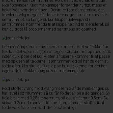
med et lille hak i sømrummet. Fordelen ved et hak er, at det
ikke forsvinder. Kridt markeringer forsvinder hurtigt, mens et
hak bliver hvor det er lavet. Denim er ikke et materiale, der
trævler særlig meget, så det er ikke noget problem med hak i
sømrummet, så længe du kun klipper halvvejs ind i
sømrummet. Kommer du til at klippe helt ind til mønsteret, så
kan du godt få problemer med sømmens holdbarhed.
I den skrå linje, er din mønsterdel kommet til at se “takket” ud.
Her kan det være en hjælp at tegne sømrummet op med kridt,
inden du klipper det ud. Midten af biserne kommer til at passe
med spidsen af takkerne i sømrummet, og så har du dem at
folde efter. Her skal du ikke klippe hak i takkerne, for det har
ingen effekt. Takken i sig selv er markering nok.
Fold stoffet vrang mod vrang mellem 2 af de markeringer, du
har lavet i sømrummet, så du får foldet en bise ad gangen. Sy
hele bisen med 0,25cm sømrum, så du i alt fjerner 0,5cm. De
sidste 0,2cm, du har lagt til i mønsteret, bruger stoffet til at
folde væk fra bisen, fordi det er så kraftigt.