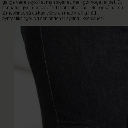
gange være skyld i at man siger et, men gør noget andet. Du
har naturligvis masser af tid til at skifte tråd. Eller også har du
2 maskiner, så du kan tråde en med kraftig tråd til
pyntestikninger og den anden til syning. Ikke sandt?