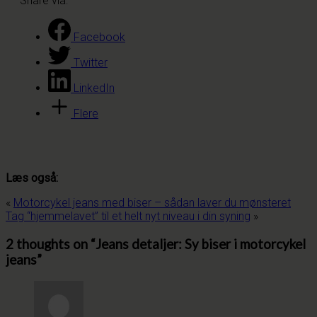
Share via:
Facebook
Twitter
LinkedIn
Flere
Læs også:
«
Motorcykel jeans med biser – sådan laver du mønsteret
Tag “hjemmelavet” til et helt nyt niveau i din syning
»
2 thoughts on “
Jeans detaljer: Sy biser i motorcykel
jeans
”