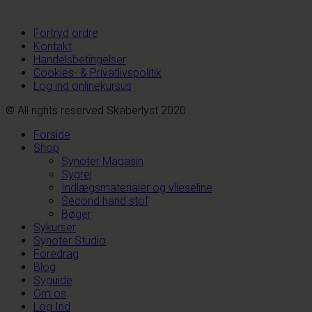
Fortryd ordre
Kontakt
Handelsbetingelser
Cookies- & Privatlivspolitik
Log ind onlinekursus
© All rights reserved Skaberlyst 2020
Forside
Shop
Synoter Magasin
Sygrej
Indlægsmaterialer og vlieseline
Second hand stof
Bøger
Sykurser
Synoter Studio
Foredrag
Blog
Syguide
Om os
Log Ind