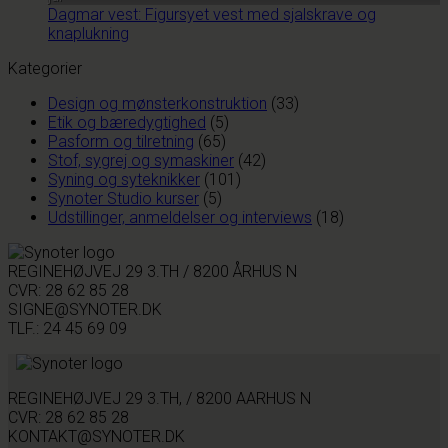
Dagmar vest: Figursyet vest med sjalskrave og
knaplukning
Kategorier
Design og mønsterkonstruktion
(33)
Etik og bæredygtighed
(5)
Pasform og tilretning
(65)
Stof, sygrej og symaskiner
(42)
Syning og syteknikker
(101)
Synoter Studio kurser
(5)
Udstillinger, anmeldelser og interviews
(18)
REGINEHØJVEJ 29 3.TH / 8200 ÅRHUS N
CVR: 28 62 85 28
SIGNE@SYNOTER.DK
TLF.: 24 45 69 09
REGINEHØJVEJ 29 3.TH, / 8200 AARHUS N
CVR: 28 62 85 28
KONTAKT@SYNOTER.DK