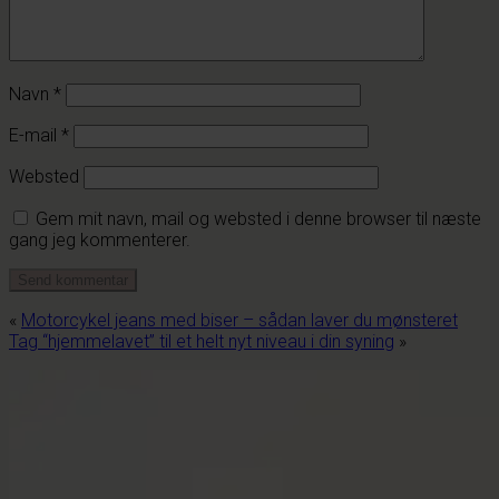
Navn
*
E-mail
*
Websted
Gem mit navn, mail og websted i denne browser til næste
gang jeg kommenterer.
«
Motorcykel jeans med biser – sådan laver du mønsteret
Tag “hjemmelavet” til et helt nyt niveau i din syning
»