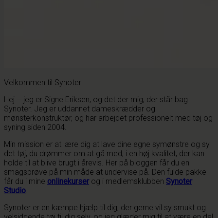
Velkommen til Synoter
Hej – jeg er Signe Eriksen, og det der mig, der står bag
Synoter. Jeg er uddannet dameskrædder og
mønsterkonstruktør, og har arbejdet professionelt med tøj og
syning siden 2004.
Min mission er at lære dig at lave dine egne symønstre og sy
det tøj, du drømmer om at gå med, i en høj kvalitet, der kan
holde til at blive brugt i årevis. Her på bloggen får du en
smagsprøve på min måde at undervise på. Den fulde pakke
får du i mine
onlinekurser
og i medlemsklubben
Synoter
Studio
.
Synoter er en kæmpe hjælp til dig, der gerne vil sy smukt og
velsiddende tøj til dig selv, og jeg glæder mig til at være en del