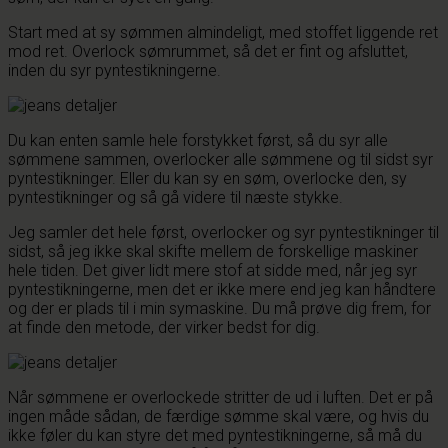
Start med at sy sømmen almindeligt, med stoffet liggende ret
mod ret. Overlock sømrummet, så det er fint og afsluttet,
inden du syr pyntestikningerne.
Du kan enten samle hele forstykket først, så du syr alle
sømmene sammen, overlocker alle sømmene og til sidst syr
pyntestikninger. Eller du kan sy en søm, overlocke den, sy
pyntestikninger og så gå videre til næste stykke.
Jeg samler det hele først, overlocker og syr pyntestikninger til
sidst, så jeg ikke skal skifte mellem de forskellige maskiner
hele tiden. Det giver lidt mere stof at sidde med, når jeg syr
pyntestikningerne, men det er ikke mere end jeg kan håndtere
og der er plads til i min symaskine. Du må prøve dig frem, for
at finde den metode, der virker bedst for dig.
Når sømmene er overlockede stritter de ud i luften. Det er på
ingen måde sådan, de færdige sømme skal være, og hvis du
ikke føler du kan styre det med pyntestikningerne, så må du