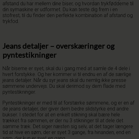
afstand du har mellem dine biser, og hvordan trykfødderne til
din symaskine er udformet. Du kan teste dig frem i en
stofrest, til du finder den perfekte kombination af afstand og
trykfod.
Jeans detaljer – overskæringer og
pyntestikninger
Når biserne er syet, skal du i gang med at samle de 4 dele i
hvert forstykke. Og her kommer vi til endnu en af de særlige
jeans detaljer. Når du syr jeans skal du nemlig ikke presse
sømmene undervejs. Du skal derimod sy dem flade med
pyntestikninger.
Pyntestikninger er med til at forstærke sømmene, og er en af
de jeans detaljer, der giver dem bedre slidstyrke end andre
bukser. I stedet for at en enkelt stikning skal bære hele
trækket fra sømmen, er der nu 3 stikninger til at dele det
samme træk. Det siger næsten sig selv, at det tager længere
tid at hive en søm, der er syet 3 gange, fra hinanden, end en
søm, der kun er syet en gang.