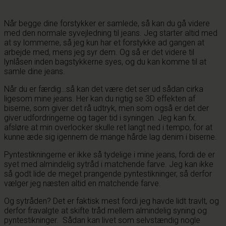
Når begge dine forstykker er samlede, så kan du gå videre
med den normale syvejledning til jeans. Jeg starter altid med
at sy lommerne, så jeg kun har et forstykke ad gangen at
arbejde med, mens jeg syr dem. Og så er det videre til
lynlåsen inden bagstykkerne syes, og du kan komme til at
samle dine jeans.
Når du er færdig…så kan det være det ser ud sådan cirka
ligesom mine jeans. Her kan du rigtig se 3D effekten af
biserne, som giver det rå udtryk, men som også er det der
giver udfordringerne og tager tid i syningen. Jeg kan fx.
afsløre at min overlocker skulle ret langt ned i tempo, for at
kunne æde sig igennem de mange hårde lag denim i biserne.
Pyntestikningerne er ikke så tydelige i mine jeans, fordi de er
syet med almindelig sytråd i matchende farve. Jeg kan ikke
så godt lide de meget prangende pyntestikninger, så derfor
vælger jeg næsten altid en matchende farve.
Og sytråden? Det er faktisk mest fordi jeg havde lidt travlt, og
derfor fravalgte at skifte tråd mellem almindelig syning og
pyntestikninger. Sådan kan livet som selvstændig nogle