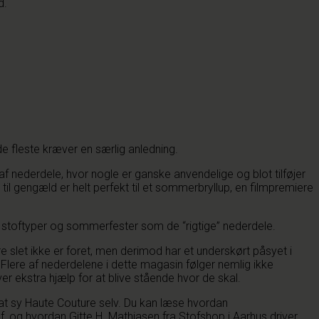
d.
de fleste kræver en særlig anledning.
 af nederdele, hvor nogle er ganske anvendelige og blot tilføjer
til gengæld er helt perfekt til et sommerbryllup, en filmpremiere
sive stoftyper og sommerfester som de “rigtige” nederdele.
e slet ikke er foret, men derimod har et underskørt påsyet i
net. Flere af nederdelene i dette magasin følger nemlig ikke
er ekstra hjælp for at blive stående hvor de skal.
 at sy Haute Couture selv. Du kan læse hvordan
f, og hvordan Gitte H. Mathiasen fra Stofshop i Aarhus driver