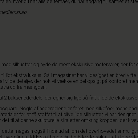
alen, hvor du har alle de temaer, du har adgang til, samlet et ste
e medlemskab.
re med silhuetter og nyde de mest eksklusive metervarer, der for 
l lidt ekstra luksus. Så i magasinet har vi designet en bred vifte
af vilde detaljer, der nok vil vække en del opsigt på kontoret men 
 ekstra ud fra mængden.
 til 2 buksenederdele, der egner sig lige så fint til de de eksklu
g jacquard. Nogle af nederdelene er foret med silkefoer mens andr
terialer for at få stoffet til at blive i de silhuetter, vi har desig
 det til at danne skulpturelle silhuetter omkring kroppen, der kræv
u i dette magasin også finde ud af, om det overhovedet er muligt
 hvornår du IKKE skal bruge din bedste stofsaks til at klippe sto