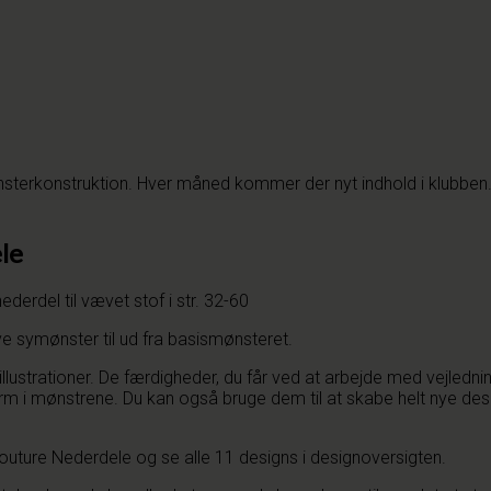
terkonstruktion. Hver måned kommer der nyt indhold i klubben.
le
derdel til vævet stof i str. 32-60
ve symønster til ud fra basismønsteret.
illustrationer. De færdigheder, du får ved at arbejde med vejledn
rm i mønstrene. Du kan også bruge dem til at skabe helt nye desi
outure Nederdele og se alle 11 designs i designoversigten.