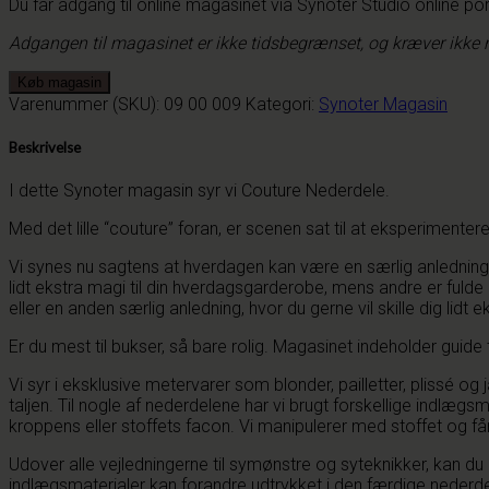
Du får adgang til online magasinet via Synoter Studio online port
Adgangen til magasinet er ikke tidsbegrænset, og kræver ikk
Køb magasin
Varenummer (SKU):
09 00 009
Kategori:
Synoter Magasin
Beskrivelse
I dette Synoter magasin syr vi Couture Nederdele.
Med det lille “couture” foran, er scenen sat til at eksperimente
Vi synes nu sagtens at hverdagen kan være en særlig anledning ti
lidt ekstra magi til din hverdagsgarderobe, mens andre er fulde 
eller en anden særlig anledning, hvor du gerne vil skille dig lidt
Er du mest til bukser, så bare rolig. Magasinet indeholder guide
Vi syr i eksklusive metervarer som blonder, pailletter, plissé o
taljen. Til nogle af nederdelene har vi brugt forskellige indlægsma
kroppens eller stoffets facon. Vi manipulerer med stoffet og får
Udover alle vejledningerne til symønstre og syteknikker, kan d
indlægsmaterialer kan forandre udtrykket i den færdige nederdel,