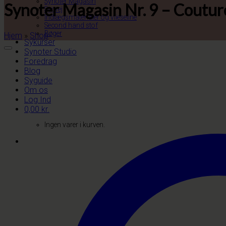
Synoter Magasin
Synoter Magasin Nr. 9 – Coutu
Sygrej
Indlægsmaterialer og vlieseline
Second hand stof
Bøger
Hjem
»
Shop
Sykurser
Synoter Studio
Foredrag
Blog
Syguide
Om os
Log Ind
0,00
kr.
Ingen varer i kurven.