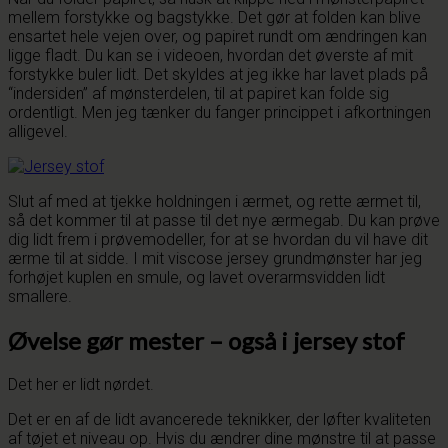
mellem forstykke og bagstykke. Det gør at folden kan blive
ensartet hele vejen over, og papiret rundt om ændringen kan
ligge fladt. Du kan se i videoen, hvordan det øverste af mit
forstykke buler lidt. Det skyldes at jeg ikke har lavet plads på
“indersiden” af mønsterdelen, til at papiret kan folde sig
ordentligt. Men jeg tænker du fanger princippet i afkortningen
alligevel.
Slut af med at tjekke holdningen i ærmet, og rette ærmet til,
så det kommer til at passe til det nye ærmegab. Du kan prøve
dig lidt frem i prøvemodeller, for at se hvordan du vil have dit
ærme til at sidde. I mit viscose jersey grundmønster har jeg
forhøjet kuplen en smule, og lavet overarmsvidden lidt
smallere.
Øvelse gør mester – også i jersey stof
Det her er lidt nørdet.
Det er en af de lidt avancerede teknikker, der løfter kvaliteten
af tøjet et niveau op. Hvis du ændrer dine mønstre til at passe