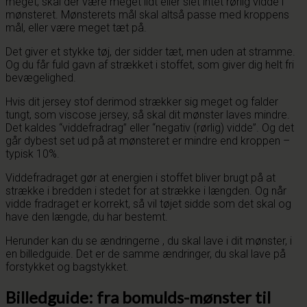
meget, skal der være meget lidt eller slet intet rørlig vidde i
mønsteret. Mønsterets mål skal altså passe med kroppens
mål, eller være meget tæt på.
Det giver et stykke tøj, der sidder tæt, men uden at stramme.
Og du får fuld gavn af strækket i stoffet, som giver dig helt fri
bevægelighed.
Hvis dit jersey stof derimod strækker sig meget og falder
tungt, som viscose jersey, så skal dit mønster laves mindre.
Det kaldes “viddefradrag” eller “negativ (rørlig) vidde”. Og det
går dybest set ud på at mønsteret er mindre end kroppen –
typisk 10%.
Viddefradraget gør at energien i stoffet bliver brugt på at
strække i bredden i stedet for at strække i længden. Og når
vidde fradraget er korrekt, så vil tøjet sidde som det skal og
have den længde, du har bestemt.
Herunder kan du se ændringerne , du skal lave i dit mønster, i
en billedguide. Det er de samme ændringer, du skal lave på
forstykket og bagstykket.
Billedguide: fra bomulds-mønster til