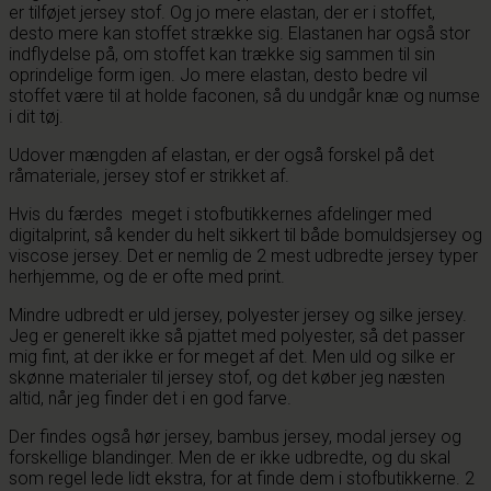
er tilføjet jersey stof. Og jo mere elastan, der er i stoffet,
desto mere kan stoffet strække sig. Elastanen har også stor
indflydelse på, om stoffet kan trække sig sammen til sin
oprindelige form igen. Jo mere elastan, desto bedre vil
stoffet være til at holde faconen, så du undgår knæ og numse
i dit tøj.
Udover mængden af elastan, er der også forskel på det
råmateriale, jersey stof er strikket af.
Hvis du færdes meget i stofbutikkernes afdelinger med
digitalprint, så kender du helt sikkert til både bomuldsjersey og
viscose jersey. Det er nemlig de 2 mest udbredte jersey typer
herhjemme, og de er ofte med print.
Mindre udbredt er uld jersey, polyester jersey og silke jersey.
Jeg er generelt ikke så pjattet med polyester, så det passer
mig fint, at der ikke er for meget af det. Men uld og silke er
skønne materialer til jersey stof, og det køber jeg næsten
altid, når jeg finder det i en god farve.
Der findes også hør jersey, bambus jersey, modal jersey og
forskellige blandinger. Men de er ikke udbredte, og du skal
som regel lede lidt ekstra, for at finde dem i stofbutikkerne. 2