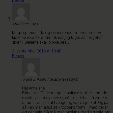
Besvar
Annelene
says:
Mega spændende og inspirerende…meeeeen…bliver
kjolerne ikke for strammt, når jeg tager så meget af i
siden? Dellerne skal jo ikke ses….
3. september 2016 at 10:40
Besvar
Signe Eriksen / Skaberlyst
says:
Hej Annelene
Både- og. Til de meget elastiske stoffer, som det
meste viscosejersey er, så skal det altså være ret
stramt, for ikke at hænge og være sjosket. Og ja,
så kan man altså se kroppens form – med deller
og det hele. Så må man beslutte med sig selv, om