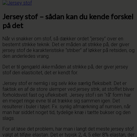
Jersey stof – sådan kan du kende forskel
på det
Når vi snakker om stof, så dækker ordet “jersey” over en
bestemt strikke teknik. Det er måden at strikke på, der giver
jersey stof de karakteristiske “striber” af løkker på retsiden, og
den anderledes vrang.
Det er til gengæld
ikke
måden at strikke på, der giver jersey
stof den elasticitet, det er kendt for.
Jersey stof er nemlig i sig selv ikke særlig fleksibelt. Det er
faktisk en af de store ulemper ved jersey strik, at stoffet bliver
forholdsvist fast og ufleksibelt. Jersey stof i sin “rå” form har
en meget ringe evne til at trække sig sammen igen. Det
resulterer i buler i tøjet. Fx. synlig afmærkning af numsen, når
man har siddet noget tid, tydelige knæ i tætte bukser og den
slags.
For at løse det problem, har man i langt det meste jersey stof
valgt at tilføje elastan. Det er typisk 2, 4, 5 eller 8% elastan, der