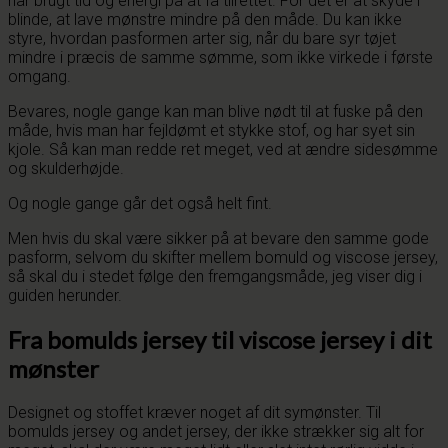
har brugt tid og energi på at få tilrettet. For det er at skyde i
blinde, at lave mønstre mindre på den måde. Du kan ikke
styre, hvordan pasformen arter sig, når du bare syr tøjet
mindre i præcis de samme sømme, som ikke virkede i første
omgang.
Bevares, nogle gange kan man blive nødt til at fuske på den
måde, hvis man har fejldømt et stykke stof, og har syet sin
kjole. Så kan man redde ret meget, ved at ændre sidesømme
og skulderhøjde.
Og nogle gange går det også helt fint.
Men hvis du skal være sikker på at bevare den samme gode
pasform, selvom du skifter mellem bomuld og viscose jersey,
så skal du i stedet følge den fremgangsmåde, jeg viser dig i
guiden herunder.
Fra bomulds jersey til viscose jersey i dit
mønster
Designet og stoffet kræver noget af dit symønster. Til
bomulds jersey og andet jersey, der ikke strækker sig alt for