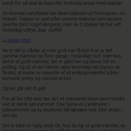
kendt for, så skal du have fat i bomulds jersey med elastan.
Se hvordan vandfaldet her bliver stående ud fra kroppen i en
trekant. Toppen er syet efter samme mønster som kjolens
overdel (blot noget længere), men de 2 stykker tøj har vidt
forskelligt udtryk, pga. stoffet.
Nu er det jo sådan, at man godt kan få lyst til at sy det
samme mønster op flere gange i forskelligt stof. Især hvis
det er et godt mønster, der er gået hen og blevet lidt en
yndling. Og så vil det faktisk være temmelig rart (synes de
fleste), at kunne sy varianter af sit yndlingsmønster både i
bomulds jersey og viscose jersey.
Og her går det tit galt.
For alt for ofte sker der det, at mønsteret bliver lavet mindre
ved at slette sømrummet. Eller fjerne en centimeter i
sidesømmen og sy skulderen lidt længere ned. Eller andet i
den dur.
Det er bare en rigtig skidt idé, hvis du har et godt mønster, du