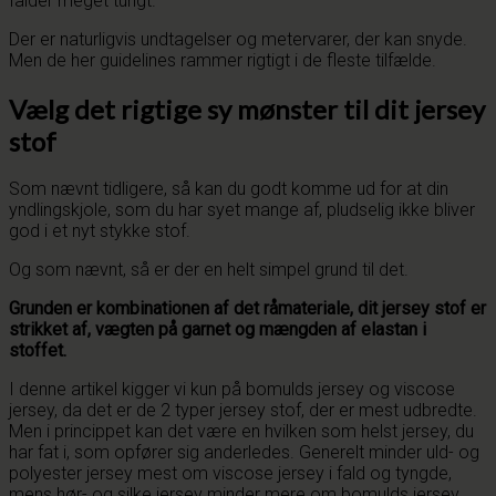
falder meget tungt.
Der er naturligvis undtagelser og metervarer, der kan snyde.
Men de her guidelines rammer rigtigt i de fleste tilfælde.
Vælg det rigtige sy mønster til dit jersey
stof
Som nævnt tidligere, så kan du godt komme ud for at din
yndlingskjole, som du har syet mange af, pludselig ikke bliver
god i et nyt stykke stof.
Og som nævnt, så er der en helt simpel grund til det.
Grunden er kombinationen af det råmateriale, dit jersey stof er
strikket af, vægten på garnet og mængden af elastan i
stoffet.
I denne artikel kigger vi kun på bomulds jersey og viscose
jersey, da det er de 2 typer jersey stof, der er mest udbredte.
Men i princippet kan det være en hvilken som helst jersey, du
har fat i, som opfører sig anderledes. Generelt minder uld- og
polyester jersey mest om viscose jersey i fald og tyngde,
mens hør- og silke jersey minder mere om bomulds jersey.