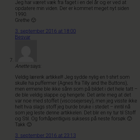
Jeg har været væk fra faget i en del år og er ved at
opdatere min viden. Der er kommet meget nyt siden
1990.
Grethe 🙂
3. september 2016 at 18:00
Besvar
Anette
says:
Veldig lærerik artikkel!! Jeg sydde nylig en t-shirt som
skulle ha puffermer (Agnes fra Tilly and the Buttons),
men ermene ble ikke sånn som på bildet i det hele tatt –
de ble veldig slappe og hengete. Det ante meg at det
var noe med stoffet (viscosejersey), men jeg visste ikke
helt hva slags stoff jeg burde bruke i stedet – inntil nå
som jeg leste denne artikkelen. Det blir en ny tur til Stoff
og Stil. Og forhåpentligvis suksess på neste forsøk 🙂
Takk 🙂
3. september 2016 at 23:13