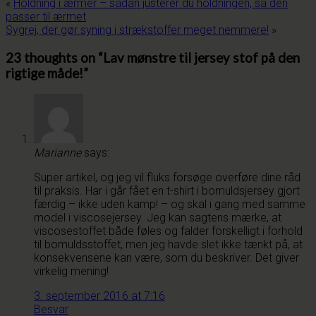
«
Holdning i ærmer – sådan justerer du holdningen, så den
passer til ærmet
Sygrej, der gør syning i strækstoffer meget nemmere!
»
23 thoughts on “
Lav mønstre til jersey stof på den
rigtige måde!
”
Marianne
says:
Super artikel, og jeg vil fluks forsøge overføre dine råd
til praksis. Har i går fået en t-shirt i bomuldsjersey gjort
færdig – ikke uden kamp! – og skal i gang med samme
model i viscosejersey. Jeg kan sagtens mærke, at
viscosestoffet både føles og falder forskelligt i forhold
til bomuldsstoffet, men jeg havde slet ikke tænkt på, at
konsekvensene kan være, som du beskriver. Det giver
virkelig mening!
3. september 2016 at 7:16
Besvar