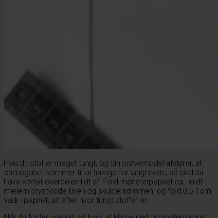
Hvis dit stof er meget tungt, og din prøvemodel afslører, at
ærmegabet kommer til at hænge for langt nede, så skal du
have kortet overdelen lidt af. Fold mønsterpapiret ca. midt
mellem brystvidde linjen og skuldersømmen, og fold 0,5-1cm
væk i papiret, alt efter hvor tungt stoffet er.
Når du folder papiret, så husk at klippe ned i mønsterpapiret