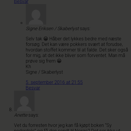
Besvar
Signe Eriksen / Skaberlyst
says:
Selv tak 😀 Håber det lykkes bedre med næste
forsøg. Det kan være pokkers svært at forudse,
hvordan stoffet kommer til at falde. Det sker også
for mig, at det ikke bliver som forventet. Man må
prøve sig frem 😀
Kh
Signe / Skaberlyst
5. september 2016 at 21:55
Besvar
Anette
says:
Vet du forresten hvor jeg kan få kjøpt boken “Sy
nederdele” og få den sendt til Norge? Det ser ikke ut