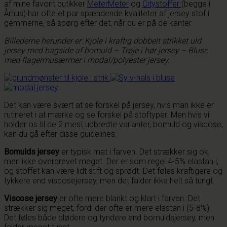
af mine favorit butikker
MeterMeter
og
Citystoffer
(begge i
Århus) har ofte et par spændende kvaliteter af jersey stof i
gemmerne, så spørg efter det, når du er på de kanter.
Billederne herunder er: Kjole i kraftig dobbelt strikket uld
jersey med bagside af bomuld – Trøje i hør jersey – Bluse
med flagermusærmer i modal/polyester jersey.
Det kan være svært at se forskel på jersey, hvis man ikke er
rutineret i at mærke og se forskel på stoftyper. Men hvis vi
holder os til de 2 mest udbredte varianter, bomuld og viscose,
kan du gå efter disse guidelines:
Bomulds jersey
er typisk mat i farven. Det strækker sig ok,
men ikke overdrevet meget. Der er som regel 4-5% elastan i,
og stoffet kan være lidt stift og sprødt. Det føles kraftigere og
tykkere end viscosejersey, men det falder ikke helt så tungt.
Viscose jersey
er ofte mere blankt og klart i farven. Det
strækker sig meget, fordi der ofte er mere elastan i (5-8%).
Det føles både blødere og tyndere end bomuldsjersey, men