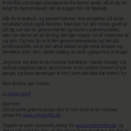
til stoffet, og bruger principperne fra denne guide, så er du ret
langt fra hjemmelavet, når du kigger ind i dit tøjskab.
Når du er præcis, og gennemtænker dine projekter, så bliver
resultatet altså også derefter. Man kan for det meste godt se
på tøj, om det er gennemtænkt og testet i prøvemodeller,
eller om det er en af de ting, der lige hopper ud af maskinen af
sig selv. Og hvis du er til det gennemarbejdede og tæt på
professionelle, så er det altså sådan nogle små detaljer og
teknikker som den i dette indlæg, du skal i gang med at bruge.
Jeg lover dig ikke at du mestrer teknikken i første forsøg. Og
det kan sagtens være, du kommer til at vurdere forkert et par
gange, og laver ændringer til stof, som det ikke har behov for.
Men øvelse gør mester.
Stof info:
Det smukke grønne jersey stof til min kjole er en viscose
jersey fra
www.citystoffer.dk.
Toppen er syet i bomulds jersey fra
www.metermeter.dk
, og
det er lidt synd for den, at den bliver “hængt ud” her, for den er