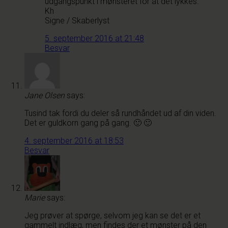
udgangspunkt i mønsteret for at det lykkes.
Kh
Signe / Skaberlyst
5. september 2016 at 21:48
Besvar
Jane Olsen
says:
Tusind tak fordi du deler så rundhåndet ud af din viden.
Det er guldkorn gang på gang. 🙂 🙂
4. september 2016 at 18:53
Besvar
Marie
says:
Jeg prøver at spørge, selvom jeg kan se det er et
gammelt indlæg, men findes der et mønster på den