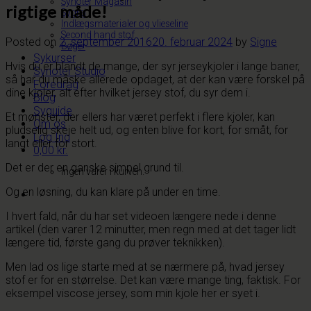
Synoter Magasin
rigtige måde!
Sygrej
Indlægsmaterialer og vlieseline
Second hand stof
Posted on
2. september 2016
20. februar 2024
by
Signe
Bøger
Sykurser
Hvis du er blandt de mange, der syr jerseykjoler i lange baner,
Synoter Studio
så har du måske allerede opdaget, at der kan være forskel på
Foredrag
dine kjoler, alt efter hvilket jersey stof, du syr dem i.
Blog
Syguide
Et mønster, der ellers har været perfekt i flere kjoler, kan
Om os
pludselig skeje helt ud, og enten blive for kort, for småt, for
Log Ind
langt eller for stort.
0,00
kr.
Det er der en ganske simpel grund til.
Ingen varer i kurven.
Og en løsning, du kan klare på under en time.
I hvert fald, når du har set videoen længere nede i denne
artikel (den varer 12 minutter, men regn med at det tager lidt
længere tid, første gang du prøver teknikken).
Men lad os lige starte med at se nærmere på, hvad jersey
stof er for en størrelse. Det kan være mange ting, faktisk. For
eksempel viscose jersey, som min kjole her er syet i.