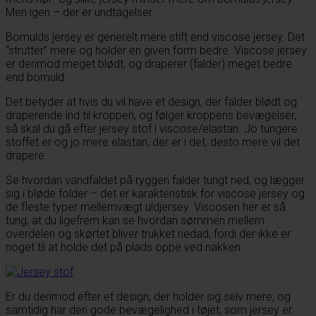
Men igen – der er undtagelser.
Bomulds jersey er generelt mere stift end viscose jersey. Det
“strutter” mere og holder en given form bedre. Viscose jersey
er derimod meget blødt, og draperer (falder) meget bedre
end bomuld.
Det betyder at hvis du vil have et design, der falder blødt og
draperende ind til kroppen, og følger kroppens bevægelser,
så skal du gå efter jersey stof i viscose/elastan. Jo tungere
stoffet er og jo mere elastan, der er i det, desto mere vil det
drapere.
Se hvordan vandfaldet på ryggen falder tungt ned, og lægger
sig i bløde folder – det er karakteristisk for viscose jersey og
de fleste typer mellemvægt uldjersey. Viscosen her er så
tung, at du ligefrem kan se hvordan sømmen mellem
overdelen og skørtet bliver trukket nedad, fordi der ikke er
noget til at holde det på plads oppe ved nakken.
Er du derimod efter et design, der holder sig selv mere, og
samtidig har den gode bevægelighed i tøjet, som jersey er