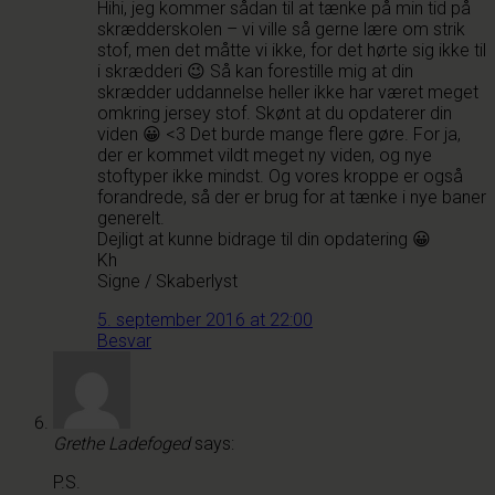
Hihi, jeg kommer sådan til at tænke på min tid på
skrædderskolen – vi ville så gerne lære om strik
stof, men det måtte vi ikke, for det hørte sig ikke til
i skrædderi 😉 Så kan forestille mig at din
skrædder uddannelse heller ikke har været meget
omkring jersey stof. Skønt at du opdaterer din
viden 😀 <3 Det burde mange flere gøre. For ja,
der er kommet vildt meget ny viden, og nye
stoftyper ikke mindst. Og vores kroppe er også
forandrede, så der er brug for at tænke i nye baner
generelt.
Dejligt at kunne bidrage til din opdatering 😀
Kh
Signe / Skaberlyst
5. september 2016 at 22:00
Besvar
Grethe Ladefoged
says:
P.S.