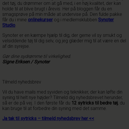
det tøj, du drømmer om at gå med, i en høj kvalitet, der kan
holde til at blive brugt i årevis. Her på bloggen får du en
smagsprøve på min måde at undervise på. Den fulde pakke
får du i mine
onlinekurser
og i medlemsklubben
Synoter
Studio
.
Synoter er en kæmpe hjælp til dig, der gerne vil sy smukt og
velsiddende tøj til dig selv, og jeg glæder mig til at være en del
af din syrejse.
Gør dine sydrømme til virkelighed.
Signe Eriksen / Synoter
Tilmeld nyhedsbrev
Vil du have mails med syviden og teknikker, der kan løfte din
syning til helt nye højder? Tilmeld dig nyhedsbrevet herunder,
så er de på vej. I den første får du
12 sytricks til bedre tøj
, du
kan bruge til at forbedre din syning med det samme.
Ja tak til sytricks – tilmeld nyhedsbrev her <<