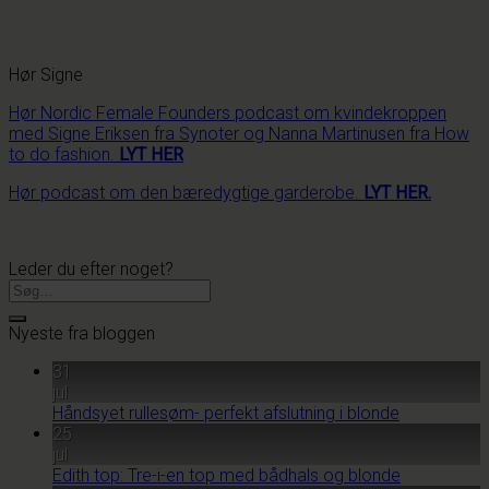
Hør Signe
Hør Nordic Female Founders podcast om kvindekroppen
med Signe Eriksen fra Synoter og Nanna Martinusen fra How
to do fashion.
LYT HER
Hør podcast om den bæredygtige garderobe.
LYT HER.
Leder du efter noget?
Nyeste fra bloggen
31
jul
Håndsyet rullesøm- perfekt afslutning i blonde
25
jul
Edith top: Tre-i-en top med bådhals og blonde