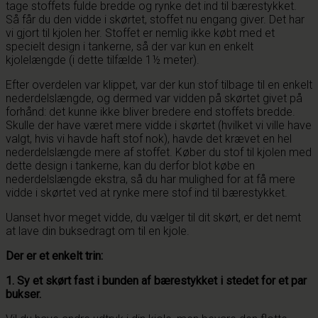
tage stoffets fulde bredde og rynke det ind til bærestykket.
Så får du den vidde i skørtet, stoffet nu engang giver. Det har
vi gjort til kjolen her. Stoffet er nemlig ikke købt med et
specielt design i tankerne, så der var kun en enkelt
kjolelængde (i dette tilfælde 1½ meter).
Efter overdelen var klippet, var der kun stof tilbage til en enkelt
nederdelslængde, og dermed var vidden på skørtet givet på
forhånd: det kunne ikke bliver bredere end stoffets bredde.
Skulle der have været mere vidde i skørtet (hvilket vi ville have
valgt, hvis vi havde haft stof nok), havde det krævet en hel
nederdelslængde mere af stoffet. Køber du stof til kjolen med
dette design i tankerne, kan du derfor blot købe en
nederdelslængde ekstra, så du har mulighed for at få mere
vidde i skørtet ved at rynke mere stof ind til bærestykket.
Uanset hvor meget vidde, du vælger til dit skørt, er det nemt
at lave din buksedragt om til en kjole.
Der er et enkelt trin:
1. Sy et skørt fast i bunden af bærestykket i stedet for et par
bukser.