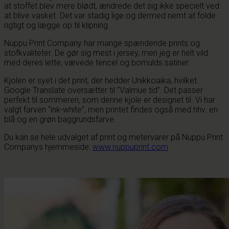
at stoffet blev mere blødt, ændrede det sig ikke specielt ved
at blive vasket. Det var stadig lige og dermed nemt at folde
rigtigt og lægge op til klipning.
Nuppu Print Company har mange spændende prints og
stofkvaliteter. De gør sig mest i jersey, men jeg er helt vild
med deres lette, vævede tencel og bomulds satiner.
Kjolen er syet i det print, der hedder Unikkoaika, hvilket
Google Translate oversætter til “Valmue tid”. Det passer
perfekt til sommeren, som denne kjole er designet til. Vi har
valgt farven “ink-white”, men printet findes også med hhv. en
blå og en grøn baggrundsfarve.
Du kan se hele udvalget af print og metervarer på Nuppu Print
Companys hjemmeside:
www.nuppuprint.com