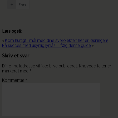
Flere
Læs også:
«
Kom hurtigt i mål med dine syprojekter: her er løsningen!
Få succes med usynlig lynlås – følg denne guide
»
Skriv et svar
Din e-mailadresse vil ikke blive publiceret.
Krævede felter er
markeret med
*
Kommentar
*