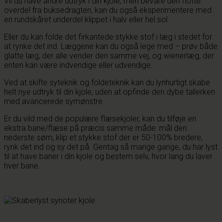
Vil du have andre udtryk i din kjole, men bevare den flotte
overdel fra buksedragten, kan du også eksperimentere med
en rundskåret underdel klippet i halv eller hel sol.
Eller du kan folde det firkantede stykke stof i læg i stedet for
at rynke det ind. Læggene kan du også lege med – prøv både
glatte læg, der alle vender den samme vej, og wienerlæg, der
enten kan være indvendige eller udvendige.
Ved at skifte syteknik og foldeteknik kan du lynhurtigt skabe
helt nye udtryk til din kjole, uden at opfinde den dybe tallerken
med avancerede symønstre.
Er du vild med de populære flæsekjoler, kan du tilføje en
ekstra bane/flæse på præcis samme måde: mål den
nederste søm, klip et stykke stof der er 50-100% bredere,
rynk det ind og sy det på. Gentag så mange gange, du har lyst
til at have baner i din kjole og bestem selv, hvor lang du laver
hver bane.