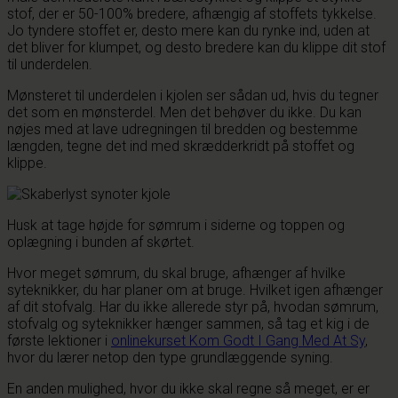
stof, der er 50-100% bredere, afhængig af stoffets tykkelse.
Jo tyndere stoffet er, desto mere kan du rynke ind, uden at
det bliver for klumpet, og desto bredere kan du klippe dit stof
til underdelen.
Mønsteret til underdelen i kjolen ser sådan ud, hvis du tegner
det som en mønsterdel. Men det behøver du ikke. Du kan
nøjes med at lave udregningen til bredden og bestemme
længden, tegne det ind med skrædderkridt på stoffet og
klippe.
Husk at tage højde for sømrum i siderne og toppen og
oplægning i bunden af skørtet.
Hvor meget sømrum, du skal bruge, afhænger af hvilke
syteknikker, du har planer om at bruge. Hvilket igen afhænger
af dit stofvalg. Har du ikke allerede styr på, hvodan sømrum,
stofvalg og syteknikker hænger sammen, så tag et kig i de
første lektioner i
onlinekurset Kom Godt I Gang Med At Sy
,
hvor du lærer netop den type grundlæggende syning.
En anden mulighed, hvor du ikke skal regne så meget, er er