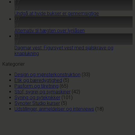
17
jul
Undgå at hvide bukser er gennemsigtige
07
jul
Alternativ til hægten over lynlåsen
03
jul
Dagmar vest: Figursyet vest med sjalskrave og
knaplukning
Kategorier
Design og mønsterkonstruktion
(33)
Etik og bæredygtighed
(5)
Pasform og tilretning
(65)
Stof, sygrej og symaskiner
(42)
Syning og syteknikker
(101)
Synoter Studio kurser
(5)
Udstillinger, anmeldelser og interviews
(18)