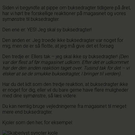
Siden vi begyndte at pippe om buksedragter tidligere på året,
har vi hørt tre forskellige reaktioner på magasinet og vores
symønstre til buksedragter.
Den ene er: YES! Jeg skal sy buksedragter!
Den anden er: Jeg troede ikke buksedragter var noget for
mig, men de er så flotte, at jeg må give det et forsøg.
Den tredje er: Ellers tak – jeg skal ikke sy buksedragter!
(Den
var der flest af før magasinet udkom. Efter det er udkommet
har der den anden reaktion taget over. Tusind tak for det – vi
elsker at se de smukke buksedragter, I bringer til verden).
Har du det lidt som den tredje reaktion, at buksedragter ikke
er noget for dig, eller vil du bare gerne have flere muligheder
med dine symønstre, så læs videre.
Du kan nemlig bruge vejledningerne fra magasinet til meget
mere end buksedragter.
Kjoler som den her, for eksempel: