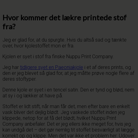
Hvor kommer det lækre printede stof
fra?
Jeg er glad for, at du spurgte. Hvis du altså sad og tænkte
over, hvor kjolestoffet mon er fra.
Kjolen er syet i stof fra finske Nuppu Print Company.
Jeg har
tidligere syet en Paeoniakjole
i et af deres prints, og
den er jeg blevet så glad for, at jeg måtte prøve nogle flere af
deres stoftyper.
Denne kjole er syet i en tencel satin. Den er tynd og blød, nem
at sy i og lækker at have på.
Stoffet er lidt stift, når man får det, men efter bare en enkelt
vask bliver det dejlig blødt. Jeg vaskede stoffet inden jeg
klippede, netop for at få det blødt, hvilket Nuppu Print
Company anbefaler. Det er jeg ellers ikke meget for, hvis jeg
kan undgå det – det gør nemlig tit stoffet besværligt at lægge
korrekt op og klippe. Men det var ikke et problem her. Udover