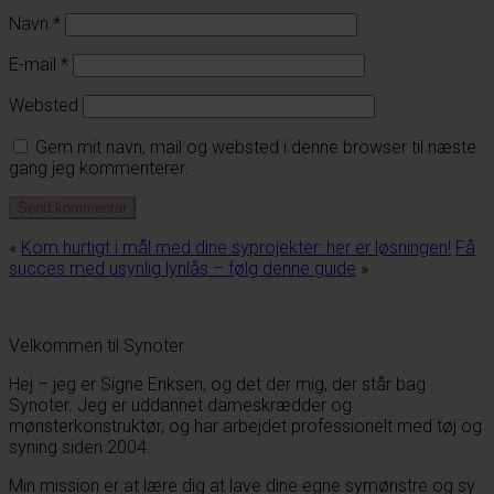
Navn
*
E-mail
*
Websted
Gem mit navn, mail og websted i denne browser til næste
gang jeg kommenterer.
«
Kom hurtigt i mål med dine syprojekter: her er løsningen!
Få
succes med usynlig lynlås – følg denne guide
»
Velkommen til Synoter
Hej – jeg er Signe Eriksen, og det der mig, der står bag
Synoter. Jeg er uddannet dameskrædder og
mønsterkonstruktør, og har arbejdet professionelt med tøj og
syning siden 2004.
Min mission er at lære dig at lave dine egne symønstre og sy