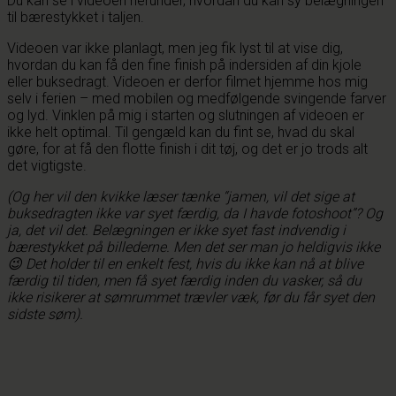
Du kan se i videoen herunder, hvordan du kan sy belægningen
til bærestykket i taljen.
Videoen var ikke planlagt, men jeg fik lyst til at vise dig,
hvordan du kan få den fine finish på indersiden af din kjole
eller buksedragt. Videoen er derfor filmet hjemme hos mig
selv i ferien – med mobilen og medfølgende svingende farver
og lyd. Vinklen på mig i starten og slutningen af videoen er
ikke helt optimal. Til gengæld kan du fint se, hvad du skal
gøre, for at få den flotte finish i dit tøj, og det er jo trods alt
det vigtigste.
(Og her vil den kvikke læser tænke “jamen, vil det sige at
buksedragten ikke var syet færdig, da I havde fotoshoot”? Og
ja, det vil det. Belægningen er ikke syet fast indvendig i
bærestykket på billederne. Men det ser man jo heldigvis ikke
😉 Det holder til en enkelt fest, hvis du ikke kan nå at blive
færdig til tiden, men få syet færdig inden du vasker, så du
ikke risikerer at sømrummet trævler væk, før du får syet den
sidste søm).