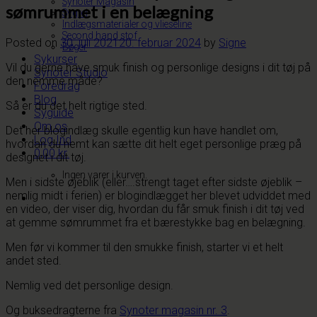
Synoter Magasin
sømrummet i en belægning
Sygrej
Indlægsmaterialer og vlieseline
Second hand stof
Posted on
30. juli 2021
20. februar 2024
by
Signe
Bøger
Sykurser
Vil du gerne have smuk finish og personlige designs i dit tøj på
Synoter Studio
den nemme måde?
Foredrag
Blog
Så er du det helt rigtige sted.
Syguide
Om os
Det her blogindlæg skulle egentlig kun have handlet om,
Log Ind
hvordan du nemt kan sætte dit helt eget personlige præg på
0,00
kr.
designet i dit tøj.
Ingen varer i kurven.
Men i sidste øjeblik (eller….strengt taget efter sidste øjeblik –
nemlig midt i ferien) er blogindlægget her blevet udviddet med
en video, der viser dig, hvordan du får smuk finish i dit tøj ved
at gemme sømrummet fra et bærestykke bag en belægning.
Men før vi kommer til den smukke finish, starter vi et helt
andet sted.
Nemlig ved det personlige design.
Og buksedragterne fra
Synoter magasin nr. 3
.