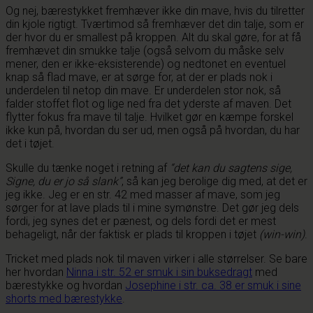
Og nej, bærestykket fremhæver ikke din mave, hvis du tilretter
din kjole rigtigt. Tværtimod så fremhæver det din talje, som er
der hvor du er smallest på kroppen. Alt du skal gøre, for at få
fremhævet din smukke talje (også selvom du måske selv
mener, den er ikke-eksisterende) og nedtonet en eventuel
knap så flad mave, er at sørge for, at der er plads nok i
underdelen til netop din mave. Er underdelen stor nok, så
falder stoffet flot og lige ned fra det yderste af maven. Det
flytter fokus fra mave til talje. Hvilket gør en kæmpe forskel
ikke kun på, hvordan du ser ud, men også på hvordan, du har
det i tøjet.
Skulle du tænke noget i retning af
“det kan du sagtens sige,
Signe, du er jo så slank”
, så kan jeg berolige dig med, at det er
jeg ikke. Jeg er en str. 42 med masser af mave, som jeg
sørger for at lave plads til i mine symønstre. Det gør jeg dels
fordi, jeg synes det er pænest, og dels fordi det er mest
behageligt, når der faktisk er plads til kroppen i tøjet
(win-win)
.
Tricket med plads nok til maven virker i alle størrelser. Se bare
her hvordan
Ninna i str. 52 er smuk i sin buksedragt
med
bærestykke og hvordan
Josephine i str. ca. 38 er smuk i sine
shorts med bærestykke
.