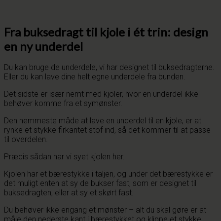
Fra buksedragt til kjole i ét trin: design
en ny underdel
Du kan bruge de underdele, vi har designet til buksedragterne.
Eller du kan lave dine helt egne underdele fra bunden.
Det sidste er især nemt med kjoler, hvor en underdel ikke
behøver komme fra et symønster.
Den nemmeste måde at lave en underdel til en kjole, er at
rynke et stykke firkantet stof ind, så det kommer til at passe
til overdelen.
Præcis sådan har vi syet kjolen her.
Kjolen har et bærestykke i taljen, og under det bærestykke er
det muligt enten at sy de bukser fast, som er designet til
buksedragten, eller at sy et skørt fast.
Du behøver ikke engang et mønster – alt du skal gøre er at
måle den nederste kant i bærestykket og klippe et stykke