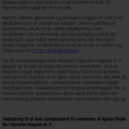
Oplægningen er syet som et smalt dobbelt ombuk, så
trævlekanten også her er helt væk.
Kanten i halsen, ærmegab og åbningen i ryggen er syet med
skråbånd, som er synlige på retsiden. Det er syet fast på
symaskinen, så der er en synlig stikning langs hele
skråbåndet. Det er en teknik, der passer rigtig godt til det
tynde stof, og er både nem og hurtig at sy, når den først
sidder i fingrene. Skråbåndet er lavet at rester af stoffet, og
foldet med en
12mm skråbåndsfolder
.
Syr du en buksedragt, som designet i Synoter magasin nr. 3
lægger op til, kan du bruge de samme syteknikker. Du kan
dog ikke bruge ægkanten i underdelen, så her må du kante
sømrummet. Det kan du fx gøre ved at overlocke det, eller du
kan sy franske sømme i sidesømmene i underdelen også.
Skridtsømmen i buksedragten er lidt som et ærmegab. Her er
franske sømme sjældent besværet værd, så her giver det
mest mening at kante sømrummet med overlock eller zigzag.
Vejledning til at lave symønsteret til overdelen af kjolen finder
du i Synoter magsin nr. 3: